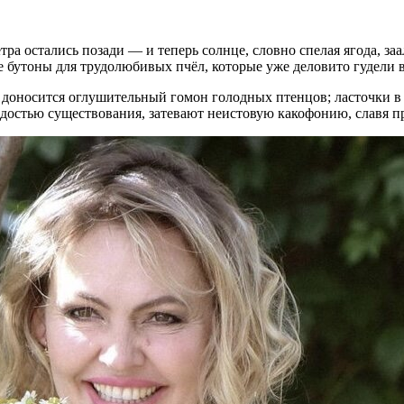
 остались позади — и теперь солнце, словно спелая ягода, заал
 бутоны для трудолюбивых пчёл, которые уже деловито гудели в
 доносится оглушительный гомон голодных птенцов; ласточки в с
адостью существования, затевают неистовую какофонию, славя п