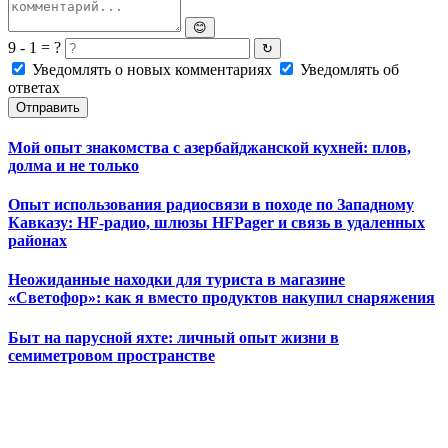
😊
9 - 1 = ?
↻
Уведомлять о новых комментариях
Уведомлять об
ответах
Отправить
Мой опыт знакомства с азербайджанской кухней: плов,
долма и не только
Опыт использования радиосвязи в походе по Западному
Кавказу: HF-радио, шлюзы HFPager и связь в удаленных
районах
Неожиданные находки для туриста в магазине
«Светофор»: как я вместо продуктов накупил снаряжения
Быт на парусной яхте: личный опыт жизни в
семиметровом пространстве