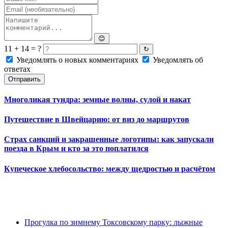
😊
11 + 14 = ?
↻
Уведомлять о новых комментариях
Уведомлять об
ответах
Отправить
Многоликая тундра: земные волны, сулой и накат
Путешествие в Швейцарию: от виз до маршрутов
Страх санкций и закрашенные логотипы: как запускали
поезда в Крым и кто за это поплатился
Купеческое хлебосольство: между щедростью и расчётом
Прогулка по зимнему Токсовскому парку: лыжные