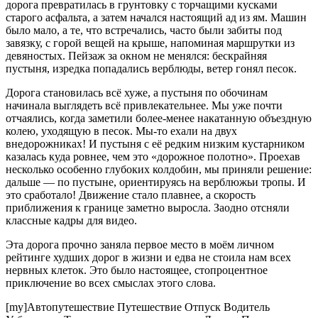
дорога превратилась в грунтовку с торчащими кусками
старого асфальта, а затем начался настоящий ад из ям. Машин
было мало, а те, что встречались, часто были забиты под
завязку, с горой вещей на крыше, напоминая маршрутки из
девяностых. Пейзаж за окном не менялся: бескрайняя
пустыня, изредка попадались верблюды, ветер гонял песок.
Дорога становилась всё хуже, а пустыня по обочинам
начинала выглядеть всё привлекательнее. Мы уже почти
отчаялись, когда заметили более-менее накатанную объездную
колею, уходящую в песок. Мы-то ехали на двух
внедорожниках! И пустыня с её редким низким кустарником
казалась куда ровнее, чем это «дорожное полотно». Проехав
несколько особенно глубоких колдобин, мы приняли решение:
дальше — по пустыне, ориентируясь на верблюжьи тропы. И
это сработало! Движение стало плавнее, а скорость
приближения к границе заметно выросла. Заодно отсняли
классные кадры для видео.
Эта дорога прочно заняла первое место в моём личном
рейтинге худших дорог в жизни и едва не стоила нам всех
нервных клеток. Это было настоящее, стопроцентное
приключение во всех смыслах этого слова.
[my]Автопутешествие Путешествие Отпуск Водитель