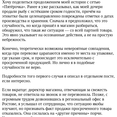
Хочу поделиться продолжением моей истории с сетью
«Пятёрочка». Ранее я уже рассказывал, как моей дочери
продали рыбу с истёкшим сроком годности, причём на
этикетке были целенаправленно повреждены отметки о датах
производства и хранения. Сначала я предположил, что это
случайность, но когда пришёл в магазин разбираться,
обнаружил, что такая же ситуация — со всей партией товара.
Это явно указывает на осознанные действия, а не на простую
небрежность.
Конечно, теоретически возможны невероятные совпадения,
когда при перевозке царапаются именно те места на упаковке,
где указан срок, и происходит это исключительно с
просроченной продукцией. Но лично я в подобные
случайности не верю.
Подробности того первого случая я описал в отдельном посте,
если интересно.
Если вкратце: директор магазина, отвечающая за свежесть
товаров, не ответила на звонок и не перезвонила. Позже, с
огромным трудом дозвонившись в региональный офис в
Ростове, я услышал от сотрудницы, что ситуацию якобы
изучают, но признавать факт продажи просроченного товара
отказались. Она сослалась на «другие причины» порчи.