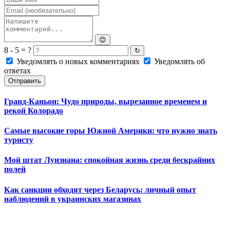
😊
8 - 5 = ?
↻
Уведомлять о новых комментариях
Уведомлять об
ответах
Отправить
Гранд-Каньон: Чудо природы, вырезанное временем и
рекой Колорадо
Самые высокие горы Южной Америки: что нужно знать
туристу
Мой штат Луизиана: спокойная жизнь среди бескрайних
полей
Как санкции обходят через Беларусь: личный опыт
наблюдений в украинских магазинах