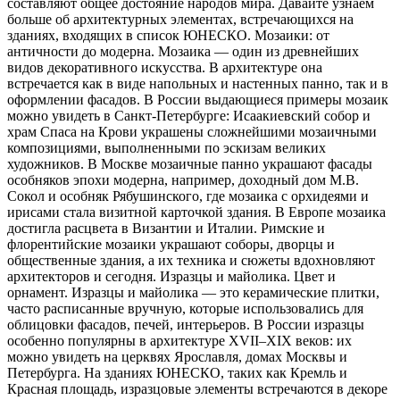
составляют общее достояние народов мира. Давайте узнаем
больше об архитектурных элементах, встречающихся на
зданиях, входящих в список ЮНЕСКО. Мозаики: от
античности до модерна. Мозаика — один из древнейших
видов декоративного искусства. В архитектуре она
встречается как в виде напольных и настенных панно, так и в
оформлении фасадов. В России выдающиеся примеры мозаик
можно увидеть в Санкт-Петербурге: Исаакиевский собор и
храм Спаса на Крови украшены сложнейшими мозаичными
композициями, выполненными по эскизам великих
художников. В Москве мозаичные панно украшают фасады
особняков эпохи модерна, например, доходный дом М.В.
Сокол и особняк Рябушинского, где мозаика с орхидеями и
ирисами стала визитной карточкой здания. В Европе мозаика
достигла расцвета в Византии и Италии. Римские и
флорентийские мозаики украшают соборы, дворцы и
общественные здания, а их техника и сюжеты вдохновляют
архитекторов и сегодня. Изразцы и майолика. Цвет и
орнамент. Изразцы и майолика — это керамические плитки,
часто расписанные вручную, которые использовались для
облицовки фасадов, печей, интерьеров. В России изразцы
особенно популярны в архитектуре XVII–XIX веков: их
можно увидеть на церквях Ярославля, домах Москвы и
Петербурга. На зданиях ЮНЕСКО, таких как Кремль и
Красная площадь, изразцовые элементы встречаются в декоре