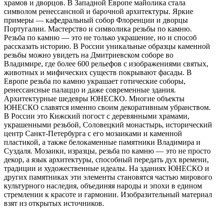
храмов и дворцов. В Западной Европе майолика стала
символом ренессансной и барочной архитектуры. Яркие
примеры — кафедральный собор Флоренции и дворцы
Португалии. Мастерство и символика резьбы по камню.
Резьба по камню — это не только украшение, но и способ
рассказать историю. В России уникальные образцы каменной
резьбы можно увидеть на Дмитриевском соборе во
Владимире, где более 600 рельефов с изображениями святых,
животных и мифических существ покрывают фасады. В
Европе резьба по камню украшает готические соборы,
ренессансные палаццо и даже современные здания.
Архитектурные шедевры ЮНЕСКО. Многие объекты
ЮНЕСКО славятся именно своим декоративным убранством.
В России это Кижский погост с деревянными храмами,
украшенными резьбой, Соловецкий монастырь, исторический
центр Санкт-Петербурга с его мозаиками и каменной
пластикой, а также белокаменные памятники Владимира и
Суздаля. Мозаики, изразцы, резьба по камню — это не просто
декор, а язык архитектуры, способный передать дух времени,
традиции и художественные идеалы. На зданиях ЮНЕСКО и
других памятниках эти элементы становятся частью мирового
культурного наследия, объединяя народы и эпохи в едином
стремлении к красоте и гармонии. Изобразительный материал
взят из открытых источников.