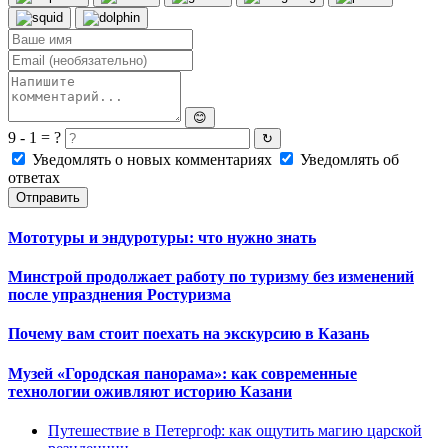
😊
9 - 1 = ?
↻
Уведомлять о новых комментариях
Уведомлять об
ответах
Отправить
Мототуры и эндуротуры: что нужно знать
Минстрой продолжает работу по туризму без изменений
после упразднения Ростуризма
Почему вам стоит поехать на экскурсию в Казань
Музей «Городская панорама»: как современные
технологии оживляют историю Казани
Путешествие в Петергоф: как ощутить магию царской