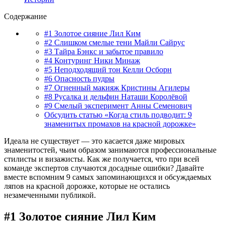
Содержание
#1 Золотое сияние Лил Ким
#2 Слишком смелые тени Майли Сайрус
#3 Тайра Бэнкс и забытое правило
#4 Контуринг Ники Минаж
#5 Неподходящий тон Келли Осборн
#6 Опасность пудры
#7 Огненный макияж Кристины Агилеры
#8 Русалка и дельфин Наташи Королёвой
#9 Смелый эксперимент Анны Семенович
Обсудить статью «Когда стиль подводит: 9
знаменитых промахов на красной дорожке»
Идеала не существует — это касается даже мировых
знаменитостей, чьим образом занимаются профессиональные
стилисты и визажисты. Как же получается, что при всей
команде экспертов случаются досадные ошибки? Давайте
вместе вспомним 9 самых запоминающихся и обсуждаемых
ляпов на красной дорожке, которые не остались
незамеченными публикой.
#1 Золотое сияние Лил Ким