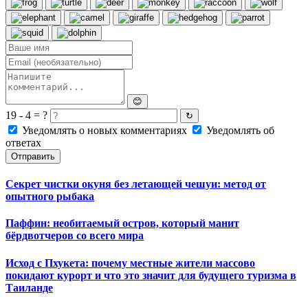
😊
19 - 4 = ?
↻
Уведомлять о новых комментариях
Уведомлять об
ответах
Отправить
Секрет чистки окуня без летающей чешуи: метод от
опытного рыбака
Паффин: необитаемый остров, который манит
бёрдвотчеров со всего мира
Исход с Пхукета: почему местные жители массово
покидают курорт и что это значит для будущего туризма в
Таиланде