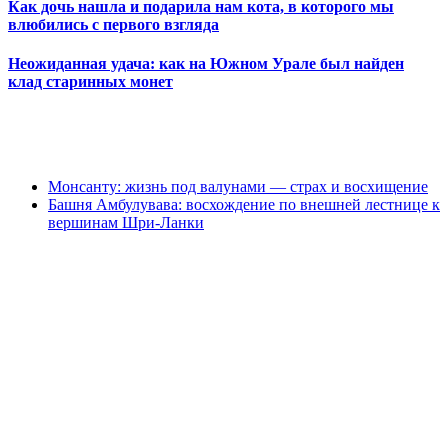
Как дочь нашла и подарила нам кота, в которого мы
влюбились с первого взгляда
Неожиданная удача: как на Южном Урале был найден
клад старинных монет
Монсанту: жизнь под валунами — страх и восхищение
Башня Амбулувава: восхождение по внешней лестнице к
вершинам Шри-Ланки