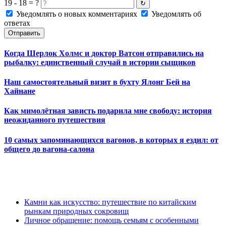
19 - 18 = ?
↻
Уведомлять о новых комментариях
Уведомлять об
ответах
Отправить
Когда Шерлок Холмс и доктор Ватсон отправились на
рыбалку: единственный случай в истории сыщиков
Наш самостоятельный визит в бухту Ялонг Бей на
Хайнане
Как мимолётная зависть подарила мне свободу: история
неожиданного путешествия
10 самых запоминающихся вагонов, в которых я ездил: от
общего до вагона-салона
Камни как искусство: путешествие по китайским
рынкам природных сокровищ
Личное обращение: помощь семьям с особенными