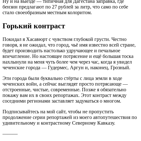
Ну и на выезде — типичная для Дагестана заправка, где
бензин предлагают по 27 рублей за литр, что само по себе
стало своеобразным местным колоритом.
Горький контраст
Покидал я Хасавюрт с чувством глубокой грусти. Честно
говоря, я не ожидал, что город, чьё имя известно всей стране,
будет производить настолько удручающее и печальное
впечатление. Но настоящее потрясение и ещё большая тоска
нахлынули на меня чуть более чем через час, когда я увидел
чеченские города — Гудермес, Аргун и, наконец, Грозный.
Эти города были буквально стёрты с лица земли в ходе
чеченских войн, а сейчас выглядят просто потрясающе —
отстроенные, чистые, современные. Позже я обязательно
покажу вам их в своих репортажах. Этот контраст между
соседними регионами заставляет задуматься о многом.
Подписывайтесь на мой сайт, чтобы не пропустить
продолжение серии репортажей из моего автопутешествия по
удивительному и контрастному Северному Кавказу.
———