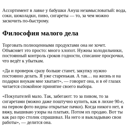
Ассортимент в лавке у бабушки Ануш незамысловатый: вода,
соки, шоколадки, пиво, сигареты — то, за чем можно
заскочить по-быстрому.
Философия малого дела
Торговать полноценными продуктами она не хочет.
Объясняет это просто: много хлопот. Нужны холодильники,
постоянный контроль сроков годности, списание просрочки,
что ведёт к убыткам.
«Да и проверок сразу больше станет, закупку нужно
постоянно делать. Я уже старенькая. А так… на жизнь и на
подарки внукам мне хватает», — говорит она, и в её глазах
читается спокойное принятие своего выбора.
«Покупателей мало. Так, забегают: то за пивом, то за
сигаретами (можно даже поштучно купить, как в лихие 90-е,
на первом фото видны открытые пачки). Когда никого нет, я
вяжу, вышиваю узоры на платьях. Потом их продаю. Вот ты
как раз про столик спрашивал. На него и выкладываю свои
работы», — делится она.