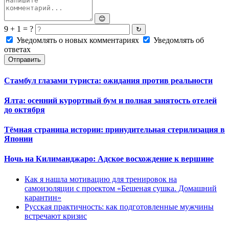
😊
9 + 1 = ?
↻
Уведомлять о новых комментариях
Уведомлять об
ответах
Отправить
Стамбул глазами туриста: ожидания против реальности
Ялта: осенний курортный бум и полная занятость отелей
до октября
Тёмная страница истории: принудительная стерилизация в
Японии
Ночь на Килиманджаро: Адское восхождение к вершине
Как я нашла мотивацию для тренировок на
самоизоляции с проектом «Бешеная сушка. Домашний
карантин»
Русская практичность: как подготовленные мужчины
встречают кризис