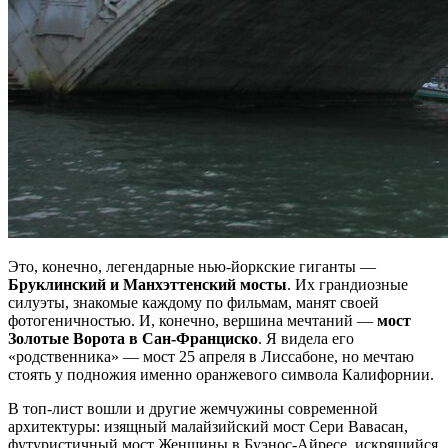
Это, конечно, легендарные нью-йоркские гиганты —
Бруклинский и Манхэттенский мосты
. Их грандиозные
силуэты, знакомые каждому по фильмам, манят своей
фотогеничностью. И, конечно, вершина мечтаний —
мост
Золотые Ворота в Сан-Франциско
. Я видела его
«родственника» — мост 25 апреля в Лиссабоне, но мечтаю
стоять у подножия именно оранжевого символа Калифорнии.
В топ-лист вошли и другие жемчужины современной
архитектуры: изящный малайзийский мост Сери Вавасан,
футуристичный мост Женщины в Буэнос-Айресе, искрящийся