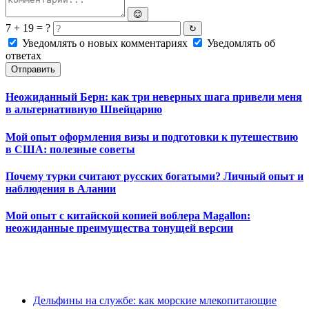
😊
7 + 19 = ?
↻
Уведомлять о новых комментариях
Уведомлять об
ответах
Отправить
Неожиданный Берн: как три неверных шага привели меня
в альтернативную Швейцарию
Мой опыт оформления визы и подготовки к путешествию
в США: полезные советы
Почему турки считают русских богатыми? Личный опыт и
наблюдения в Алании
Мой опыт с китайской копией воблера Magallon:
неожиданные преимущества тонущей версии
Дельфины на службе: как морские млекопитающие