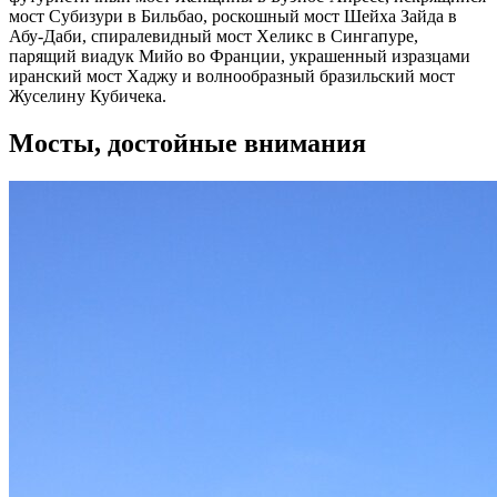
мост Субизури в Бильбао, роскошный мост Шейха Зайда в
Абу-Даби, спиралевидный мост Хеликс в Сингапуре,
парящий виадук Мийо во Франции, украшенный изразцами
иранский мост Хаджу и волнообразный бразильский мост
Жуселину Кубичека.
Мосты, достойные внимания