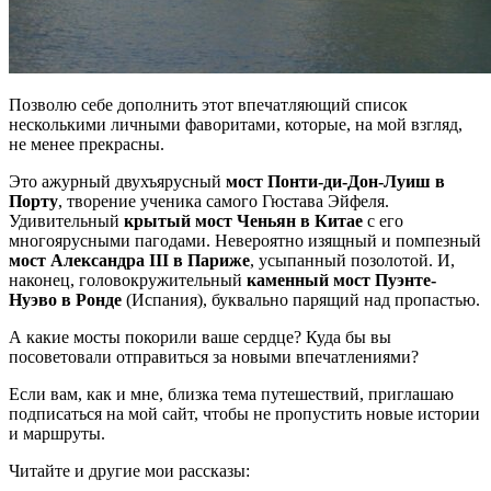
Позволю себе дополнить этот впечатляющий список
несколькими личными фаворитами, которые, на мой взгляд,
не менее прекрасны.
Это ажурный двухъярусный
мост Понти-ди-Дон-Луиш в
Порту
, творение ученика самого Гюстава Эйфеля.
Удивительный
крытый мост Ченьян в Китае
с его
многоярусными пагодами. Невероятно изящный и помпезный
мост Александра III в Париже
, усыпанный позолотой. И,
наконец, головокружительный
каменный мост Пуэнте-
Нуэво в Ронде
(Испания), буквально парящий над пропастью.
А какие мосты покорили ваше сердце? Куда бы вы
посоветовали отправиться за новыми впечатлениями?
Если вам, как и мне, близка тема путешествий, приглашаю
подписаться на мой сайт, чтобы не пропустить новые истории
и маршруты.
Читайте и другие мои рассказы: