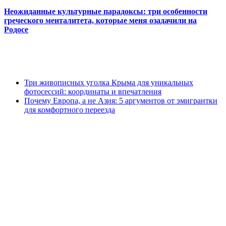
Неожиданные культурные парадоксы: три особенности
греческого менталитета, которые меня озадачили на
Родосе
Три живописных уголка Крыма для уникальных
фотосессий: координаты и впечатления
Почему Европа, а не Азия: 5 аргументов от эмигрантки
для комфортного переезда