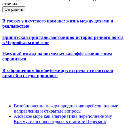
ответах
Отправить
В гостях у якутского шамана: жизнь между духами и
реальностью
Припятская пристань: застывшая история речного порта
в Чернобыльской зоне
Научный взгляд на похмелье: как эффективно с ним
справиться
В заброшенном бомбоубежище: встреча с гигантской
крысой и следы прошлого
Возобновление международных авиарейсов: первые
направления и открытые вопросы
Азовское море как альтернатива переполненному
Крыму: наш опыт отдыха в станице Пересыпь