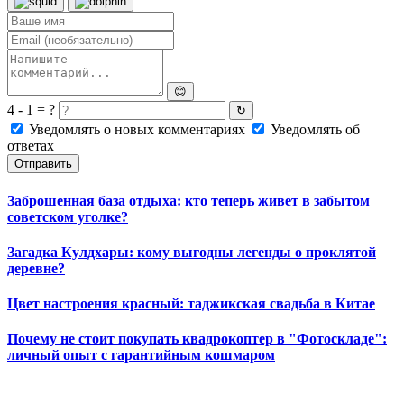
😊
4 - 1 = ?
↻
Уведомлять о новых комментариях
Уведомлять об
ответах
Отправить
Заброшенная база отдыха: кто теперь живет в забытом
советском уголке?
Загадка Кулдхары: кому выгодны легенды о проклятой
деревне?
Цвет настроения красный: таджикская свадьба в Китае
Почему не стоит покупать квадрокоптер в "Фотоскладе":
личный опыт с гарантийным кошмаром