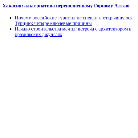
Хакасия: альтернатива переполненному Горному Алтаю
Почему российские туристы не спешат в открывшуюся
Турцию: четыре ключевые причины
Начало строительства мечты: встреча с архитектором в
бразильских джунглях