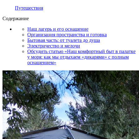
Путешествия
Содержание
Наш лагерь и его оснащение
Организация пространства и готовка
Бытовая часть: от туалета до душа
Электричество и мелочи
Обсудить статью «Наш комфортный быт в палатке
у моря: как мы отдыхаем «дикарями» с полным
оснащением»