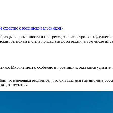
 сходство с российской глубинкой»
разцы современности и прогресса, этакие островки «будущего» 
нским регионам и стала присылать фотографии, в том числе из 
еменно. Многие места, особенно в провинции, оказались удивите
фий, то наверняка решила бы, что они сделаны где-нибудь в росс
азу запустения.