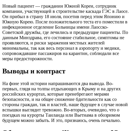
Новый пациент — гражданин Южной Кореи, сотрудник
компании, участвующей в строительстве каскада ГЭС в Лаосе.
Он прибыл в страну 18 июля, посетив перед этим Японию и
Южную Корею. После положительного теста его поместили в
инфекционное отделение Больницы имени Лаосско-
Советской дружбы, где лечились и предыдущие пациенты. По
данным Минздрава, его состояние стабильное, симптомы не
проявляются, и риски заражения местных жителей
минимальны, так как весь персонал в аэропорту и медики,
сопровождавшие пассажиров на карантин, соблюдали все
меры предосторожности.
Выводы и контраст
На фоне этой истории напрашиваются два вывода. Во-
первых, глядя на толпы отдыхающих в Крыму и на других
российских курортах, которые пренебрегают мерами
безопасности, и на общее снижение бдительности как со
стороны граждан, так и властей, наше будущее в случае новой
вспышки выглядит тревожно. Во-вторых, очевидно, что о
поездках на курорты Таиланда или Вьетнама в обозримом
будущем можно забыть. И это, признаюсь, очень печально.