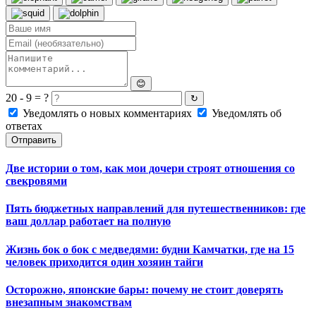
😊
20 - 9 = ?
↻
Уведомлять о новых комментариях
Уведомлять об
ответах
Отправить
Две истории о том, как мои дочери строят отношения со
свекровями
Пять бюджетных направлений для путешественников: где
ваш доллар работает на полную
Жизнь бок о бок с медведями: будни Камчатки, где на 15
человек приходится один хозяин тайги
Осторожно, японские бары: почему не стоит доверять
внезапным знакомствам