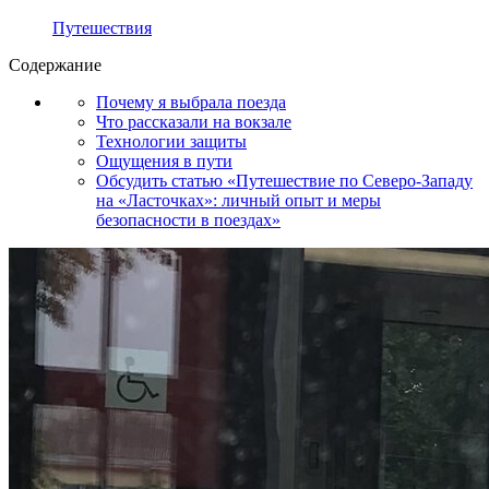
Путешествия
Содержание
Почему я выбрала поезда
Что рассказали на вокзале
Технологии защиты
Ощущения в пути
Обсудить статью «Путешествие по Северо-Западу
на «Ласточках»: личный опыт и меры
безопасности в поездах»