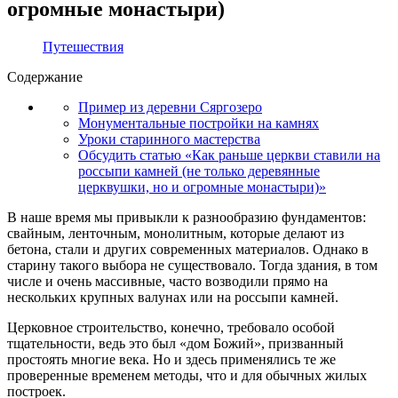
огромные монастыри)
Путешествия
Содержание
Пример из деревни Сяргозеро
Монументальные постройки на камнях
Уроки старинного мастерства
Обсудить статью «Как раньше церкви ставили на
россыпи камней (не только деревянные
церквушки, но и огромные монастыри)»
В наше время мы привыкли к разнообразию фундаментов:
свайным, ленточным, монолитным, которые делают из
бетона, стали и других современных материалов. Однако в
старину такого выбора не существовало. Тогда здания, в том
числе и очень массивные, часто возводили прямо на
нескольких крупных валунах или на россыпи камней.
Церковное строительство, конечно, требовало особой
тщательности, ведь это был «дом Божий», призванный
простоять многие века. Но и здесь применялись те же
проверенные временем методы, что и для обычных жилых
построек.