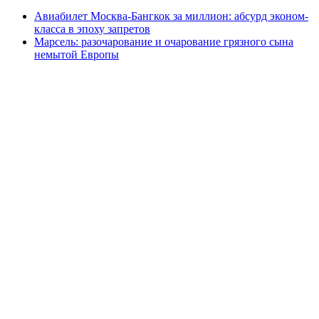
Авиабилет Москва-Бангкок за миллион: абсурд эконом-
класса в эпоху запретов
Марсель: разочарование и очарование грязного сына
немытой Европы