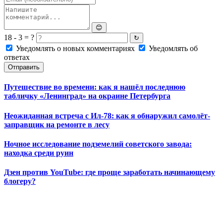
😊
18 - 3 = ?
↻
Уведомлять о новых комментариях
Уведомлять об
ответах
Отправить
Путешествие во времени: как я нашёл последнюю
табличку «Ленинград» на окраине Петербурга
Неожиданная встреча с Ил-78: как я обнаружил самолёт-
заправщик на ремонте в лесу
Ночное исследование подземелий советского завода:
находка среди руин
Дзен против YouTube: где проще заработать начинающему
блогеру?