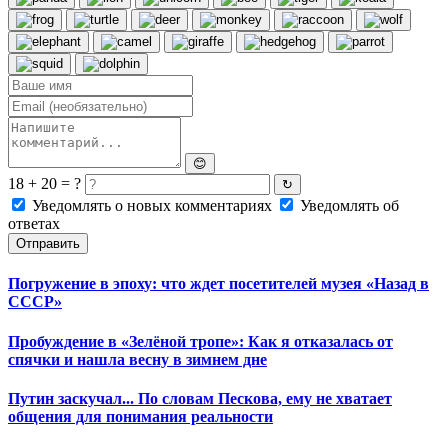
😊
18 + 20 = ?
↻
Уведомлять о новых комментариях
Уведомлять об
ответах
Отправить
Погружение в эпоху: что ждет посетителей музея «Назад в
СССР»
Пробуждение в «Зелёной тропе»: Как я отказалась от
спячки и нашла весну в зимнем дне
Путин заскучал... По словам Пескова, ему не хватает
общения для понимания реальности