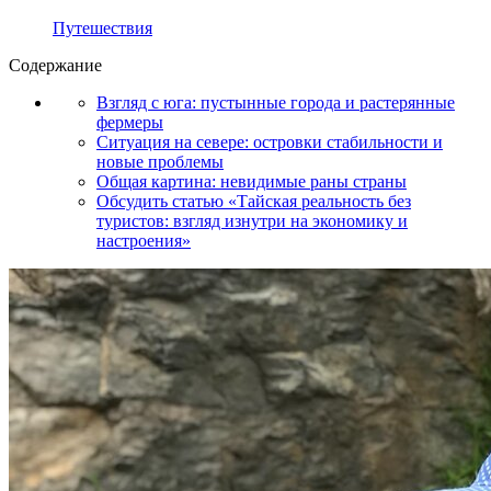
Путешествия
Содержание
Взгляд с юга: пустынные города и растерянные
фермеры
Ситуация на севере: островки стабильности и
новые проблемы
Общая картина: невидимые раны страны
Обсудить статью «Тайская реальность без
туристов: взгляд изнутри на экономику и
настроения»