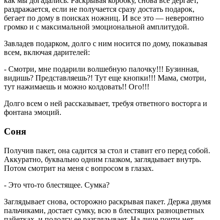
как мы догадались. Раскрывая коробку, снова все дергает,
раздражается, если не получается сразу достать подарок,
бегает по дому в поисках ножниц. И все это — невероятно
громко и с максимальной эмоциональной амплитудой.
Завладев подарком, долго с ним носится по дому, показывая
всем, включая дарителей:
- Смотри, мне подарили волшебную палочку!!! Бузинная,
видишь? Представляешь?! Тут еще кнопки!!! Мама, смотри,
тут нажимаешь и можно колдовать!! Ого!!!
Долго всем о ней рассказывает, требуя ответного восторга и
фонтана эмоций.
Соня
Получив пакет, она садится за стол и ставит его перед собой.
Аккуратно, буквально одним глазком, заглядывает внутрь.
Потом смотрит на меня с вопросом в глазах.
- Это что-то блестящее. Сумка?
Заглядывает снова, осторожно раскрывая пакет. Держа двумя
пальчиками, достает сумку, всю в блестящих разноцветных
пайетках, и подолгу ее разглядывает. На лице почти нет