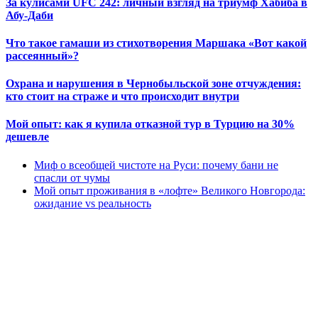
За кулисами UFC 242: личный взгляд на триумф Хабиба в
Абу-Даби
Что такое гамаши из стихотворения Маршака «Вот какой
рассеянный»?
Охрана и нарушения в Чернобыльской зоне отчуждения:
кто стоит на страже и что происходит внутри
Мой опыт: как я купила отказной тур в Турцию на 30%
дешевле
Миф о всеобщей чистоте на Руси: почему бани не
спасли от чумы
Мой опыт проживания в «лофте» Великого Новгорода:
ожидание vs реальность