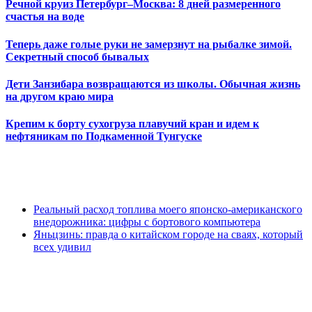
Речной круиз Петербург–Москва: 8 дней размеренного
счастья на воде
Теперь даже голые руки не замерзнут на рыбалке зимой.
Секретный способ бывалых
Дети Занзибара возвращаются из школы. Обычная жизнь
на другом краю мира
Крепим к борту сухогруза плавучий кран и идем к
нефтяникам по Подкаменной Тунгуске
Реальный расход топлива моего японско-американского
внедорожника: цифры с бортового компьютера
Яньцзинь: правда о китайском городе на сваях, который
всех удивил