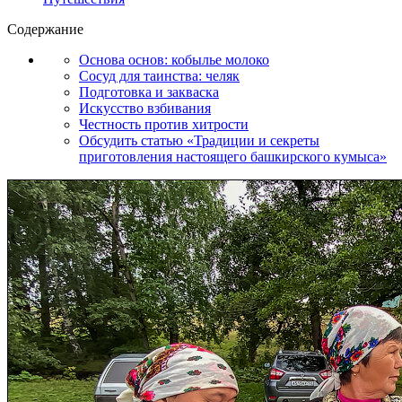
Содержание
Основа основ: кобылье молоко
Сосуд для таинства: челяк
Подготовка и закваска
Искусство взбивания
Честность против хитрости
Обсудить статью «Традиции и секреты
приготовления настоящего башкирского кумыса»