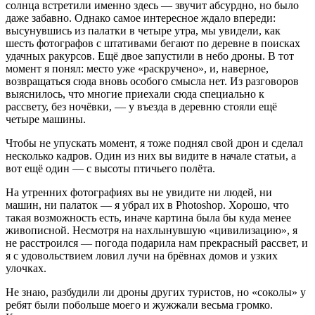
солнца встретили именно здесь — звучит абсурдно, но было
даже забавно. Однако самое интересное ждало впереди:
высунувшись из палатки в четыре утра, мы увидели, как
шесть фотографов с штативами бегают по деревне в поисках
удачных ракурсов. Ещё двое запустили в небо дроны. В тот
момент я понял: место уже «раскручено», и, наверное,
возвращаться сюда вновь особого смысла нет. Из разговоров
выяснилось, что многие приехали сюда специально к
рассвету, без ночёвки, — у въезда в деревню стояли ещё
четыре машины.
Чтобы не упускать момент, я тоже поднял свой дрон и сделал
несколько кадров. Один из них вы видите в начале статьи, а
вот ещё один — с высоты птичьего полёта.
На утренних фотографиях вы не увидите ни людей, ни
машин, ни палаток — я убрал их в Photoshop. Хорошо, что
такая возможность есть, иначе картина была бы куда менее
живописной. Несмотря на нахлынувшую «цивилизацию», я
не расстроился — погода подарила нам прекрасный рассвет, и
я с удовольствием ловил лучи на брёвнах домов и узких
улочках.
Не знаю, разбудили ли дроны других туристов, но «соколы» у
ребят были побольше моего и жужжали весьма громко.