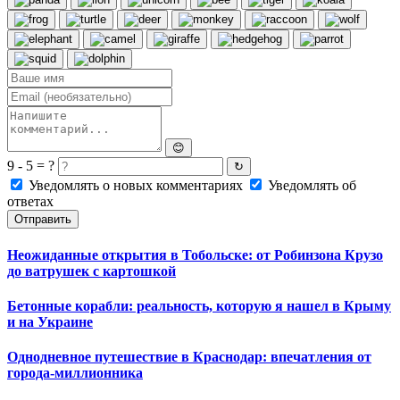
😊
9 - 5 = ?
↻
Уведомлять о новых комментариях
Уведомлять об
ответах
Отправить
Неожиданные открытия в Тобольске: от Робинзона Крузо
до ватрушек с картошкой
Бетонные корабли: реальность, которую я нашел в Крыму
и на Украине
Однодневное путешествие в Краснодар: впечатления от
города-миллионника