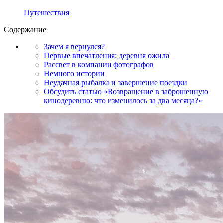
Путешествия
Содержание
Зачем я вернулся?
Первые впечатления: деревня ожила
Рассвет в компании фотографов
Немного истории
Неудачная рыбалка и завершение поездки
Обсудить статью «Возвращение в заброшенную
кинодеревню: что изменилось за два месяца?»