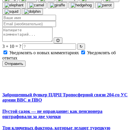
😊
3 + 10 = ?
↻
Уведомлять о новых комментариях
Уведомлять об
ответах
Отправить
Заброшенный бункер ПДРЦ Тропосферной связи 204-го УС
армии ВВС и ПВО
Пустой садок — не оправдание: как пенсионера
оштрафовали за две удочки
Три ключевых фактора, которые делают турецкую