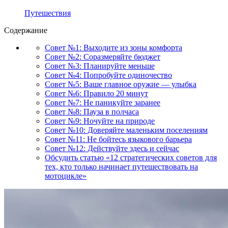
Путешествия
Содержание
Совет №1: Выходите из зоны комфорта
Совет №2: Соразмеряйте бюджет
Совет №3: Планируйте меньше
Совет №4: Попробуйте одиночество
Совет №5: Ваше главное оружие — улыбка
Совет №6: Правило 20 минут
Совет №7: Не паникуйте заранее
Совет №8: Пауза в полчаса
Совет №9: Ночуйте на природе
Совет №10: Доверяйте маленьким поселениям
Совет №11: Не бойтесь языкового барьера
Совет №12: Действуйте здесь и сейчас
Обсудить статью «12 стратегических советов для
тех, кто только начинает путешествовать на
мотоцикле»