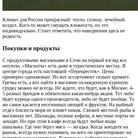
Климат для России прекрасный: тепло, солнце, лечебный
воздух. Кого-то может смущать влажность, но это
индивидуально. Стоит отметить, что наводнения здесь не
редкость.
Покупки и продукты
С продуктовыми магазинами в Сочи на первый взгляд все
неплохо. «Магниты» есть даже в туристических местах. В
центре города есть настоящий «Перекресток». Цены
примерно одинаковые. Но вот ассортимент сильно хромает.
Гречка есть, а вот найти в магазине охлажденную куриную
грудку можно не всегда. Не ждите, что будет, как в Москве, 4-
5 разных брендов и обязательно какая-нибудь акция. Тут либо
будет курица одного производителя, либо не будет вообще. То
же самое касается несезонных овощей и фруктов. На рыбный
отдел близость моря не влияет никак. Свежей местной рыбы в
магазинах нет. Шаланды, полные кефали, в местные порты не
заходят. Но при этом в кафе всегда будут любые виды
шашлыка. Где они берут мясо — загадка. Когда заходите на
рынок, всегда нужно понимать, на кого он ориентирован: на
туристов или на местных. Разницу вы поймете по ценам и