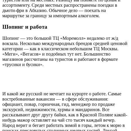
ассортименту. Среди местных распространены поездки в
дьюти-фри в Абхазию. Обычное дело — поехать на
маршрутке за границу за импортным алкоголем.
Шопинг и работа
Шопинг — это большой ТЦ «Моремолл» недалеко от ж/д
вокзала. Несколько международных брендов средней ценовой
категории — как в классическом небольшом ТЦ Москвы.
«Меги», «Вегасов» и подобных тут нет. Большинство
магазинов рассчитаны на туристов и работают в формате
«трусики и бусики».
И какой же русский не мечтает на курорте о работе. Самые
востребованные вакансии — в сфере обслуживания:
официант, повар, горничная, гид, менеджер по продаже
экскурсий, недвижимости, хурмы и мандаринов. Все
рассказывают друг другу байки, как в Красной Поляне какой-
нибудь мажор оставляет на чай сто тысяч каждый вечер.
Народ верит и бегает работать зимой в горы, летом к морю в
поисках пресловутых столичных щедрых гостей. Другой