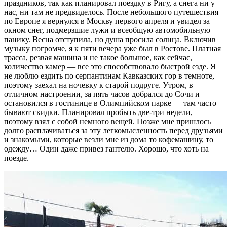
праздников, так как планировал поездку в Ригу, а снега ни у
нас, ни там не предвиделось. После небольшого путешествия
по Европе я вернулся в Москву первого апреля и увидел за
окном снег, подмерзшие лужи и всеобщую автомобильную
панику. Весна отступила, но душа просила солнца. Включив
музыку погромче, я к пяти вечера уже был в Ростове. Платная
трасса, резвая машина и не такое большое, как сейчас,
количество камер — все это способствовало быстрой езде. Я
не люблю ездить по серпантинам Кавказских гор в темноте,
поэтому заехал на ночевку к старой подруге. Утром, в
отличном настроении, за пять часов добрался до Сочи и
остановился в гостинице в Олимпийском парке — там часто
бывают скидки. Планировал пробыть две-три недели,
поэтому взял с собой немного вещей. Позже мне пришлось
долго расплачиваться за эту легкомысленность перед друзьями
и знакомыми, которые везли мне из дома то кофемашину, то
одежду… Один даже привез гантелю. Хорошо, что хоть на
поезде.