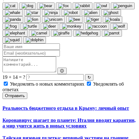
😊
19 + 14 = ?
↻
Уведомлять о новых комментариях
Уведомлять об
ответах
Отправить
Реальность бюджетного отдыха в Крыму: личный опыт
Коронавирус шагает по планете: Италия вводит карантин,
а мир учится жить в новых условиях
Тайская визовая рулетка: нервный экстрим на границе