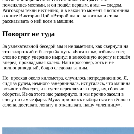
поменялись местами, и он пошёл первым, а мы — следом.
Разговоры текли неспешно, и в какой-то момент я вспомнила
о книге Виктории Цой «Второй шанс на жизнь» и стала
рассказывать о ней всем в машине.
Поворот не туда
За увлекательной беседой мы и не заметили, как свернули на
этот «короткий и быстрый» путь. «Богатырь», взбивая снег,
словно пудру, уверенно нырнул в занесённую дорогу и пошёл
вперёд, прокладывая колею. Наш кроссовер, хоть и не
полноприводный, бодро следовал за ним.
Но, проехав около километра, случилось непредвиденное. Я,
сидя за рулём, немного занервничала, испугалась, что машина
вот-вот забуксует, и в суете переключила передачу, сбросив
обороты. Из-за этого нас развернуло, и мы прочно засели в
снегу по самые фары. Мужу пришлось выбираться из тёплого
салона, доставать лопату и откапывать нашу «пленницу».