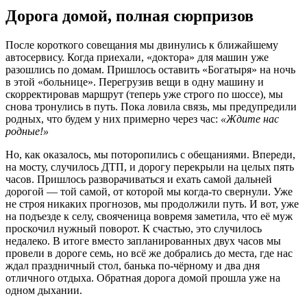
Дорога домой, полная сюрпризов
После короткого совещания мы двинулись к ближайшему
автосервису. Когда приехали, «доктора» для машин уже
разошлись по домам. Пришлось оставить «Богатыря» на ночь
в этой «больнице». Перегрузив вещи в одну машину и
скорректировав маршрут (теперь уже строго по шоссе), мы
снова тронулись в путь. Пока ловила связь, мы предупредили
родных, что будем у них примерно через час:
«Ждите нас
родные!»
Но, как оказалось, мы поторопились с обещаниями. Впереди,
на мосту, случилось ДТП, и дорогу перекрыли на целых пять
часов. Пришлось разворачиваться и ехать самой дальней
дорогой — той самой, от которой мы когда-то свернули. Уже
не строя никаких прогнозов, мы продолжили путь. И вот, уже
на подъезде к селу, свояченица вовремя заметила, что её муж
проскочил нужный поворот. К счастью, это случилось
недалеко. В итоге вместо запланированных двух часов мы
провели в дороге семь, но всё же добрались до места, где нас
ждал праздничный стол, банька по-чёрному и два дня
отличного отдыха. Обратная дорога домой прошла уже на
одном дыхании.