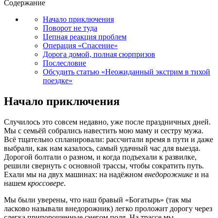
Содержание
Начало приключения
Поворот не туда
Цепная реакция проблем
Операция «Спасение»
Дорога домой, полная сюрпризов
Послесловие
Обсудить статью «Неожиданный экстрим в тихой
поездке»
Начало приключения
Случилось это совсем недавно, уже после праздничных дней.
Мы с семьёй собрались навестить мою маму и сестру мужа.
Всё тщательно спланировали: рассчитали время в пути и даже
выбрали, как нам казалось, самый удачный час для выезда.
Дорогой болтали о разном, и когда подъехали к развилке,
решили свернуть с основной трассы, чтобы сократить путь.
Ехали мы на двух машинах: на надёжном
внедорожнике
и на
нашем
кроссовере
.
Мы были уверены, что наш бравый «Богатырь» (так мы
ласково называли внедорожник) легко проложит дорогу через
слегка припорошенные снегом поля. На трассе мы