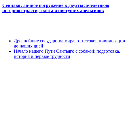
Севилья: личное погружение в двухтысячелетнюю
историю страсти, золота и цветущих апельсинов
Древнейшие государства мира: от истоков цивилизации
до наших дней
Начало нашего Пути Сантьяго с собакой: подготовка,
история и первые трудности