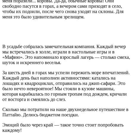
меня поразили... коровы. Да-да, обычные коровы! Они
свободно пасутся в горах, а вечером сами приходят в село,
чтобы их подоили, после чего снова уходят на склоны. Для
меня это было удивительным зрелищем.
В усадьбе собралась замечательная компания. Каждый вечер
мы встречались в холле, играли в настольные игры и в
«Мафию». Это напоминало взрослый лагерь — столько смеха,
шуток и искреннего веселья.
За шесть дней в горах мы успели пережить море впечатлений.
Каждый день был наполнен активностями: катались на
лошадях и квадроциклах, отправились на джип-сафари. Это
было нечто невероятное! Мы стояли в кузове машины,
которая карабкалась по горным тропам под дождем, кричали
от восторга и смеялись до слез.
Сколько мы потратили на наше двухнедельное путешествие в
Паттайю. Делюсь бюджетом поездки.
Эмоций было через край — такое точно стоит попробовать
каждому!