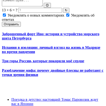
😊
13 + 6 = ?
↻
Уведомлять о новых комментариях
Уведомлять об
ответах
Отправить
Заброшенный форт Ино: история и устройство морского
щита Петербурга
Испания в изоляции: личный взгляд на жизнь в Мадриде
во время пандемии
Три горы России, которые покорили моё сердце
Разоблачение мифа: почему двойные блесны не работают с
точки зрения физики
Поездка в детство: настоящий Томас Паровозик ждет
вас в Японии