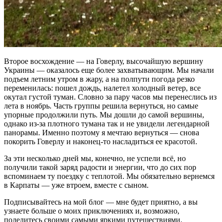
Второе восхождение — на Говерлу, высочайшую вершину
Украины — оказалось еще более захватывающим. Мы начали
подъем летним утром в жару, а на полпути погода резко
переменилась: пошел дождь, налетел холодный ветер, все
окутал густой туман. Словно за пару часов мы перенеслись из
лета в ноябрь. Часть группы решила вернуться, но самые
упорные продолжили путь. Мы дошли до самой вершины,
однако из-за плотного тумана так и не увидели легендарной
панорамы. Именно поэтому я мечтаю вернуться — снова
покорить Говерлу и наконец-то насладиться ее красотой.
За эти несколько дней мы, конечно, не успели всё, но
получили такой заряд радости и энергии, что до сих пор
вспоминаем ту поездку с теплотой. Мы обязательно вернемся
в Карпаты — уже втроем, вместе с сыном.
Подписывайтесь на мой блог — мне будет приятно, а вы
узнаете больше о моих приключениях и, возможно,
поделитесь своими самыми яркими путешествиями.