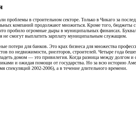
я
и проблемы в строительном секторе. Только в Чикаго за послед
ительных компаний продолжают множиться. Кроме того, бюджеты
 что пробило огромные дыры в муниципальных финансах. Букваль
юня не смогут выплатить зарплату муниципальным служащим.
ные потери для банков. Это крах бизнеса для множества профес
тов по недвижимости, риелторов, строителей. Четыре года беше
ладеть домом — это привилегия. Когда разница между долгом и с
дчиками и ожидая помощи от государства. Но за всю историю А
емя спекуляций 2002-2006), а в течение длительного времени.