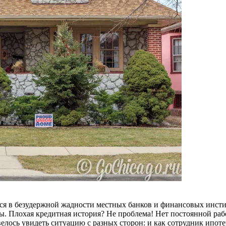
я в безудержной жадности местных банков и финансовых инстит
ы. Плохая кредитная история? Не проблема! Нет постоянной раб
елось увидеть ситуацию с разных сторон: и как сотрудник ипоте