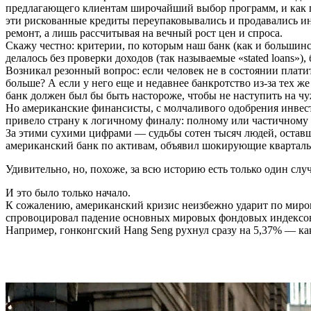
предлагающего клиентам широчайший выбор программ, и как п
эти рискованные кредиты переупаковывались и продавались инв
ремонт, а лишь рассчитывая на вечный рост цен и спроса.
Скажу честно: критерии, по которым наш банк (как и большинс
делалось без проверки доходов (так называемые «stated loans»)
Возникал резонный вопрос: если человек не в состоянии платит
больше? А если у него еще и недавнее банкротство из-за тех ж
банк должен был бы быть настороже, чтобы не наступить на чу
Но американские финансисты, с молчаливого одобрения инвес
привело страну к логичному финалу: полному или частичному к
За этими сухими цифрами — судьбы сотен тысяч людей, оставши
американский банк по активам, объявил шокирующие квартальн
Удивительно, но, похоже, за всю историю есть только один слу
И это было только начало.
К сожалению, американский кризис неизбежно ударит по мировой
спровоцировал падение основных мировых фондовых индексов, 
Например, гонконгский Hang Seng рухнул сразу на 5,37% — как 