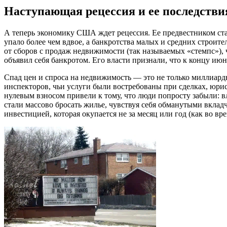
Наступающая рецессия и ее последстви
А теперь экономику США ждет рецессия. Ее предвестником стал
упало более чем вдвое, а банкротства малых и средних стро
от сборов с продаж недвижимости (так называемых «стемпс»),
объявил себя банкротом. Его власти признали, что к концу и
Спад цен и спроса на недвижимость — это не только миллиард
инспекторов, чьи услуги были востребованы при сделках, юрис
нулевым взносом привели к тому, что люди попросту забыли: в
стали массово бросать жилье, чувствуя себя обманутыми вкла
инвестицией, которая окупается не за месяц или год (как во вр