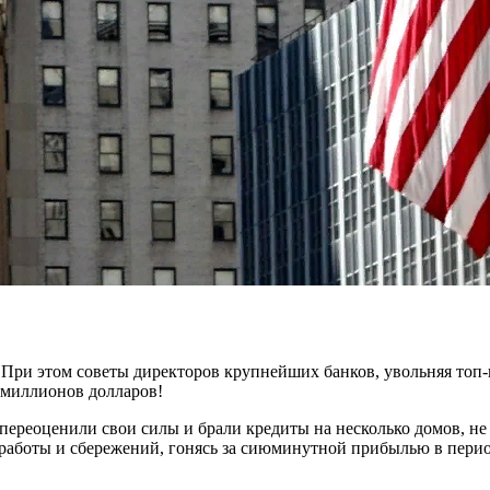
ри этом советы директоров крупнейших банков, увольняя топ-ме
 миллионов долларов!
е переоценили свои силы и брали кредиты на несколько домов, н
работы и сбережений, гонясь за сиюминутной прибылью в период 