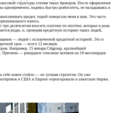
нансовой структуры сотням таких брокеров. После оформления
а одновременно, надеясь быстро разбогатеть, не вкладываясь в
 выплачивать кредит, порой повергали меня в шок. Это часто
ервоначального взноса.
т три десятилетия вносить платежи по ипотеке, которые в разы
чаются редко, и, проверяя кредитную историю таких людей,
мщиков — людей с испорченной кредитной историей. Это и
роткий срок — всего 12 месяцев.
оров. Например, 15 января Citigroup, крупнейший
. Причина — рекордное списание активов на 18 миллиардов.
ть себе новое стойло — не лучшая стратегия. Он уже
 котировок в США и Европе отреагировали и азиатские биржи.