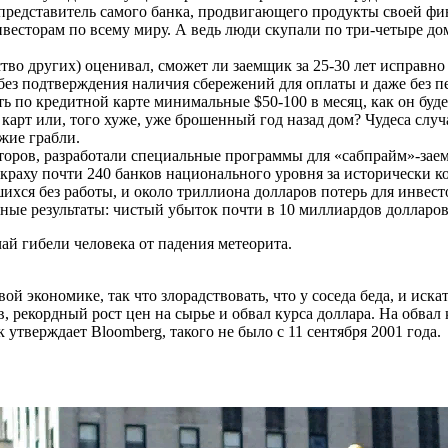
редставитель самого банка, продвигающего продукты своей фи
есторам по всему миру. А ведь люди скупали по три-четыре дом
тво других) оценивал, сможет ли заемщик за 25-30 лет исправно
, без подтверждения наличия сбережений для оплаты и даже без п
ь по кредитной карте минимальные $50-100 в месяц, как он буде
е карт или, того хуже, уже брошенный год назад дом? Чудеса слу
жие грабли.
торов, разработали специальные программы для «сабпрайм»-зае
раху почти 240 банков национального уровня за исторически ко
хся без работы, и около триллиона долларов потерь для инвест
ые результаты: чистый убыток почти в 10 миллиардов долларов
чай гибели человека от падения метеорита.
 экономике, так что злорадствовать, что у соседа беда, и иска
рекордный рост цен на сырье и обвал курса доллара. На обвал
утверждает Bloomberg, такого не было с 11 сентября 2001 года.