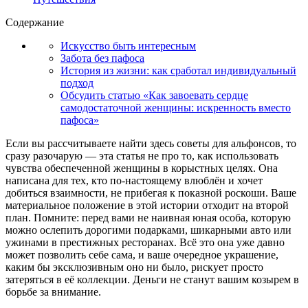
Содержание
Искусство быть интересным
Забота без пафоса
История из жизни: как сработал индивидуальный
подход
Обсудить статью «Как завоевать сердце
самодостаточной женщины: искренность вместо
пафоса»
Если вы рассчитываете найти здесь советы для альфонсов, то
сразу разочарую — эта статья не про то, как использовать
чувства обеспеченной женщины в корыстных целях. Она
написана для тех, кто по-настоящему влюблён и хочет
добиться взаимности, не прибегая к показной роскоши. Ваше
материальное положение в этой истории отходит на второй
план. Помните: перед вами не наивная юная особа, которую
можно ослепить дорогими подарками, шикарными авто или
ужинами в престижных ресторанах. Всё это она уже давно
может позволить себе сама, и ваше очередное украшение,
каким бы эксклюзивным оно ни было, рискует просто
затеряться в её коллекции. Деньги не станут вашим козырем в
борьбе за внимание.