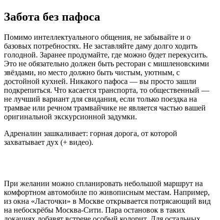
Забота без пафоса
Помимо интеллектуального общения, не забывайте и о
базовых потребностях. Не заставляйте даму долго ходить
голодной. Заранее продумайте, где можно будет перекусить.
Это не обязательно должен быть ресторан с мишленовскими
звёздами, но место должно быть чистым, уютным, с
достойной кухней. Никакого пафоса — вы просто зашли
подкрепиться. Что касается транспорта, то общественный —
не лучший вариант для свидания, если только поездка на
трамвае или речном трамвайчике не является частью вашей
оригинальной экскурсионной задумки.
Адреналин зашкаливает: горная дорога, от которой
захватывает дух (+ видео).
При желании можно спланировать небольшой маршрут на
комфортном автомобиле по живописным местам. Например,
из окна «Ласточки» в Москве открывается потрясающий вид
на небоскрёбы Москва-Сити. Пара остановок в таких
локациях добавят встрече особый колорит. Для остальных