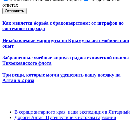
ответах
Отправить
Как меняется борьба с браконьерством: от штрафов до
системного подхода
Незабываемые маршруты по Крыму на автомобиле: наш
опыт
Заброшенные учебные корпуса радиотехнической школы
Тихоокеанского флота
Три вещи, которые могли удешевить нашу поездку на
Алтай в 2 раза
В сердце янтарного края: наша экспедиция в Янтарный
Дороги Алтая: Путешествие к истокам гармонии