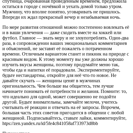
спутница, очарованная проведённым временем, предложила
остаться в городе с ночёвкой и уехать домой только утром.
Мужчину, что вполне понятно, уговаривать не пришлось.
Впереди их ждал прекрасный вечер и незабываемая ночь.
По мере развития отношений можно постепенно вовлекать её
и в ваши увлечения — даже сходить вместе на хоккей или
футбол. Главное — знать меру и не злоупотреблять. Один-два
раза, в сопровождении ваших эмоциональных комментариев
и объяснений, не заставят её пожалеть о потраченном
времени. Отличным вариантом станет и пикник на природе с
красивым видом. К этому моменту вы уже должны хорошо
изучить вкусы женщины, поэтому продумайте меню так,
чтобы еда и напитки её порадовали. Экспериментируйте,
будьте нестандартны, откройте для неё что-то новое. Не
давайте скучать — женщины ценят в мужчинах
оригинальность. Чем больше вы общаетесь, тем лучше
начинаете понимать её потребности и желания. Помните: то,
что идеально для одной, может совершенно не подойти
другой. Будьте внимательны, замечайте мелочи, учитесь
считывать её реакции и отвечать на её запросы. Впрочем,
большая часть этих советов пригодится в общении с любой
женщиной. Подписывайтесь, ставьте лайки, комментируйте,
htps://zen.yandex.ru/id/5fe4c841058af733973d8bb