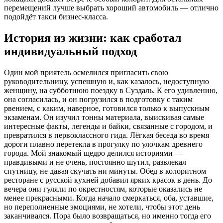
перемещений лучше выбрать хороший автомобиль — отлично
подойдёт такси бизнес-класса.
История из жизни: как сработал
индивидуальный подход
Один мой приятель осмелился пригласить свою
руководительницу, успешную и, как казалось, недоступную
женщину, на субботнюю поездку в Суздаль. К его удивлению,
она согласилась, и он погрузился в подготовку с таким
рвением, с каким, наверное, готовился только к выпускным
экзаменам. Он изучил тонны материала, выискивая самые
интересные факты, легенды и байки, связанные с городом, и
превратился в первоклассного гида. Лёгкая беседа во время
дороги плавно перетекла в прогулку по улочкам древнего
города. Мой знакомый щедро делился историями —
правдивыми и не очень, постоянно шутил, развлекал
спутницу, не давая скучать ни минуты. Обед в колоритном
ресторане с русской кухней добавил ярких красок в день. До
вечера они гуляли по окрестностям, которые оказались не
менее прекрасными. Когда начало смеркаться, оба, уставшие,
но переполненные эмоциями, не хотели, чтобы этот день
заканчивался. Пора было возвращаться, но именно тогда его