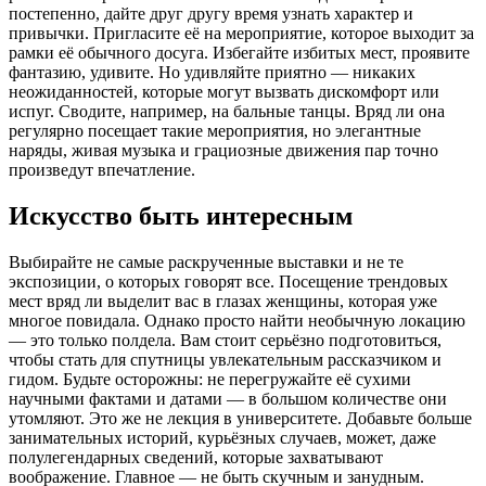
постепенно, дайте друг другу время узнать характер и
привычки. Пригласите её на мероприятие, которое выходит за
рамки её обычного досуга. Избегайте избитых мест, проявите
фантазию, удивите. Но удивляйте приятно — никаких
неожиданностей, которые могут вызвать дискомфорт или
испуг. Сводите, например, на бальные танцы. Вряд ли она
регулярно посещает такие мероприятия, но элегантные
наряды, живая музыка и грациозные движения пар точно
произведут впечатление.
Искусство быть интересным
Выбирайте не самые раскрученные выставки и не те
экспозиции, о которых говорят все. Посещение трендовых
мест вряд ли выделит вас в глазах женщины, которая уже
многое повидала. Однако просто найти необычную локацию
— это только полдела. Вам стоит серьёзно подготовиться,
чтобы стать для спутницы увлекательным рассказчиком и
гидом. Будьте осторожны: не перегружайте её сухими
научными фактами и датами — в большом количестве они
утомляют. Это же не лекция в университете. Добавьте больше
занимательных историй, курьёзных случаев, может, даже
полулегендарных сведений, которые захватывают
воображение. Главное — не быть скучным и занудным.