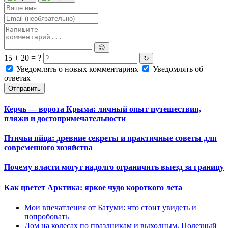
😊
15 + 20 = ?
↻
Уведомлять о новых комментариях
Уведомлять об
ответах
Отправить
Керчь — ворота Крыма: личный опыт путешествия,
пляжи и достопримечательности
Птичьи яйца: древние секреты и практичные советы для
современного хозяйства
Почему власти могут надолго ограничить выезд за границу
Как цветет Арктика: яркое чудо короткого лета
Мои впечатления от Батуми: что стоит увидеть и
попробовать
Дом на колесах по праздникам и выходным. Полезный