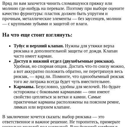
Вряд ли вам захочется чинить сломавшуюся пряжку или
молнию где-нибудь на перевале. Поэтому при выборе оцените
качество фурнитуры: пластик должен быть упругим и
прочным, металлические элементы — без заусенцев, молнии
— с крупными зубьями и защитой от влаги.
На что еще стоит взглянуть:
Тубус и верхний клапан.
Нужны для утяжки верха
рюкзака и дополнительной защиты от дождя. Клапан
часто имеет карман.
Доступ в нижний отдел (двухобъемные рюкзаки).
Удобная, но спорная опция. Достать что-то снизу можно,
а вот аккуратно положить обратно, не перетряхнув весь
рюкзак, — вряд ли. Помните, что однообъемный рюкзак
того же литража всегда будет чуть вместительнее.
Карманы.
Безусловно, удобны для мелочей. Но будьте
осторожны с боковыми карманами — они имеют
свойство цепляться за ветки и камни. Самые
практичные карманы расположены на поясном ремне,
лямках или верхнем клапане.
В заключение хочется сказать: выбор рюкзака — это
ответственное и важное решение. Не торопитесь, примерьте
несколько моделей под нагрузкой. Ваш будущий комфорт в