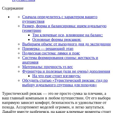
Содержание
Сначала определитесь с характером вашего
путешествия
Размер, форма и балансировка: ищем идеальную
геометрию
Три ключевые оси, влияющие на баланс:
Основные формы рюкзаков:
Выбираем объем: от выходного дня до экспедиции
Примерка — решающий этап
Подвесная система: лямки и пояс
Система формирования спины: жесткость и
анатомия
Материалы: прочность vs вес
Фурнитура и полезные (или не очень) дополнения
На что еще стоит взглянуть:
Обсудить статью «Туристический рюкзак: гид по
выбору идеального спутника для походов»
Туристический рюкзак — это не просто сумка за плечами, а
ваш главный компаньон в любом путешествии. От его выбора
напрямую зависит комфорт, безопасность и удовольствие от
похода. Ассортимент моделей огромен, и легко запутаться.
Давайте вместе разберемся, на какие ключевые моменты стоит