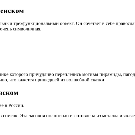
ченском
ьный трёхфункциональный объект. Он сочетает в себе православ
 очень символичная.
лике которого причудливо переплелись мотивы пирамиды, пагоды
иво, что кажется пришедшей из волшебной сказки.
вском
не в России.
 в список. Эта часовня полностью изготовлена из металла и явля