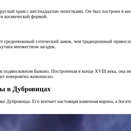
глый храм с шестнадцатью лепестками. Он был построен в конце
ти космической формой.
т средневековый готический замок, чем традиционный правосла
кутана множеством загадок.
 в подмосковном Быково. Построенная в конце XVIII века, она 
ит невероятно живописно.
цы в Дубровицах
лке Дубровицы. Его венчает настоящая каменная корона, а бога