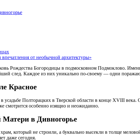
Дивногорье
ицах
и впечатления от необычной архитектуры»
ковь Рождества Богородицы в подмосковном Подмоклово. Именн
айший след. Каждое из них уникально по-своему — одни поражаю
ле Красное
 в усадьбе Полторацких в Тверской области в конце XVIII века.
аже смотрится особенно изящно и неожиданно.
 Матери в Дивногорье
храм, который не строили, а буквально высекли в толще меловой
ет даже сегодня.