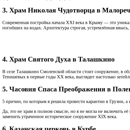
3. Храм Николая Чудотворца в Малоре
Современная постройка начала XXI века в Крыму — это уникал
погибших на водах. Архитектура строгая, устремлённая ввысь,
4. Храм Святого Духа в Талашкино
В селе Талашкино Смоленской области стоит сооружение, в об
Тенишевых в первые годы XX века, выглядит настолько затейл
5. Часовня Спаса Преображения в Поле
5 причин, по которым я решила провести карантин в Грузии, а 
Да, это не храм в полном смысле, но я не могла не включить её
заменить утраченное историческое сооружение XIX века.
6. Казанская церковь в Курбе