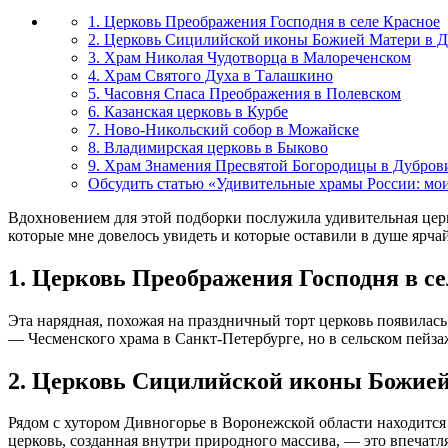
1. Церковь Преображения Господня в селе Красное
2. Церковь Сицилийской иконы Божией Матери в 
3. Храм Николая Чудотворца в Малореченском
4. Храм Святого Духа в Талашкино
5. Часовня Спаса Преображения в Полевском
6. Казанская церковь в Курбе
7. Ново-Никольский собор в Можайске
8. Владимирская церковь в Быково
9. Храм Знамения Пресвятой Богородицы в Дубров
Обсудить статью «Удивительные храмы России: мо
Вдохновением для этой подборки послужила удивительная цер
которые мне довелось увидеть и которые оставили в душе ярч
1. Церковь Преображения Господня в се
Эта нарядная, похожая на праздничный торт церковь появилась
— Чесменского храма в Санкт-Петербурге, но в сельском пейз
2. Церковь Сицилийской иконы Божией
Рядом с хутором Дивногорье в Воронежской области находится 
церковь, созданная внутри природного массива, — это впечатля