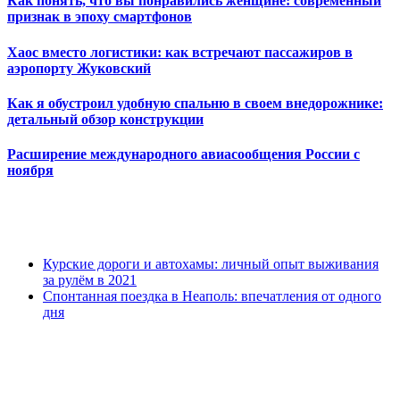
Как понять, что вы понравились женщине: современный
признак в эпоху смартфонов
Хаос вместо логистики: как встречают пассажиров в
аэропорту Жуковский
Как я обустроил удобную спальню в своем внедорожнике:
детальный обзор конструкции
Расширение международного авиасообщения России с
ноября
Курские дороги и автохамы: личный опыт выживания
за рулём в 2021
Спонтанная поездка в Неаполь: впечатления от одного
дня