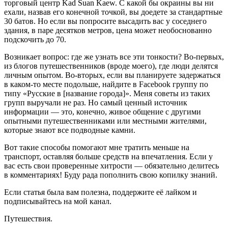
торговый центр Kad Suan Kaew. С какой бы окраины вы ни
ехали, назвав его конечной точкой, вы доедете за стандартные
30 батов. Но если вы попросите высадить вас у соседнего
здания, в паре десятков метров, цена может необоснованно
подскочить до 70.
Возникает вопрос: где же узнать все эти тонкости? Во-первых,
из блогов путешественников (вроде моего), где люди делятся
личным опытом. Во-вторых, если вы планируете задержаться
в каком-то месте подольше, найдите в Facebook группу по
типу «Русские в [название города]». Меня советы из таких
групп выручали не раз. Но самый ценный источник
информации — это, конечно, живое общение с другими
опытными путешественниками или местными жителями,
которые знают все подводные камни.
Вот такие способы помогают мне тратить меньше на
транспорт, оставляя больше средств на впечатления. Если у
вас есть свои проверенные хитрости — обязательно делитесь
в комментариях! Буду рада пополнить свою копилку знаний.
Если статья была вам полезна, поддержите её лайком и
подписывайтесь на мой канал.
Путешествия.