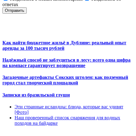
ответах
Отправить
Как найти бюджетное жильё в Дублине: реальный опыт
аренды за 100 тысяч рублей
Надёжный способ не заблудиться в лесу: всего одна цифра
на компасе гарантирует возвращение
Загадочные артефакты Сокских штолен: как подземный
город стал творческой площадкой
Записки из бразильской глуши
Эти странные исландцы: блюда, которые вас удивят
[Фото]
Наш проверенный список снаряжения для водных
походов на байдарке