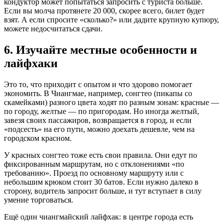
кондуктор может попытаться запросить с туриста больше.
Если вы молча протянете 20 000, скорее всего, билет будет
взят. А если спросите «сколько?» или дадите крупную купюру,
можете недосчитаться сдачи.
6. Изучайте местные особенности и
лайфхаки
Это то, что приходит с опытом и что здорово помогает
экономить. В Чиангмае, например, сонгтео (пикапы со
скамейками) разного цвета ходят по разным зонам: красные —
по городу, желтые — по пригородам. Но иногда желтый,
завезя своих пассажиров, возвращается в город, и если
«подсесть» на его пути, можно доехать дешевле, чем на
городском красном.
У красных сонгтео тоже есть свои правила. Они едут по
фиксированным маршрутам, но с отклонениями «по
требованию». Проезд по основному маршруту или с
небольшим крюком стоит 30 батов. Если нужно далеко в
сторону, водитель запросит больше, и тут вступает в силу
умение торговаться.
Ещё один чиангмайский лайфхак: в центре города есть