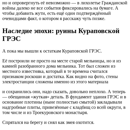
но и опровергнуть её невозможно — в лихолетье Гражданской
войны далеко не все события фиксировались на бумаге. А
чтобы добавить жути, есть ещё один подтверждённый
очевидцами факт, о котором я расскажу чуть позже.
Наследие эпохи: руины Кураповской
ГРЭС
А пока мы вышли к остаткам Кураповской ГРЭС.
Её построили не просто на месте старой мельницы, но и из
камней разобранного дома мельника. Тот был сложен из
местного известняка, который в те времена считался
признаком роскоши и достатка. Как видно на фото, стены
электростанции сложены именно из этого материала
и сохранились они, надо сказать, довольно неплохо. А теперь
— обещанная «жуткая» деталь. В фундамент здания ГРЭС и в
основание плотины (ныне полностью смытой) закладывали
надгробные плиты, привезённые с кладбищ со всей округи, в
том числе и из Троекуровского монастыря.
Спрятался на берегу и снял как змея охотится.