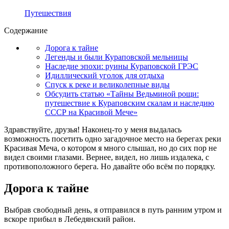
Путешествия
Содержание
Дорога к тайне
Легенды и были Кураповской мельницы
Наследие эпохи: руины Кураповской ГРЭС
Идиллический уголок для отдыха
Спуск к реке и великолепные виды
Обсудить статью «Тайны Ведьминой рощи:
путешествие к Кураповским скалам и наследию
СССР на Красивой Мече»
Здравствуйте, друзья! Наконец-то у меня выдалась
возможность посетить одно загадочное место на берегах реки
Красивая Меча, о котором я много слышал, но до сих пор не
видел своими глазами. Вернее, видел, но лишь издалека, с
противоположного берега. Но давайте обо всём по порядку.
Дорога к тайне
Выбрав свободный день, я отправился в путь ранним утром и
вскоре прибыл в Лебедянский район.