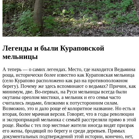
Легенды и были Кураповской
мельницы
А теперь — о самих легендах. Место, где находится Ведьмина
роща, исторически более известно как Кураповская мельница
(село Курапово расположено как раз на противоположном
берегу). Почему же здесь вспоминают о ведьмах? Причин, как
минимум, две. Во-первых, на Руси мельницы всегда были
окутаны ореолом мистики, а мельник и его семья часто
считались людьми, близкими к потусторонним силам.
Возможно, это и дало роще её колоритное название. Но есть и
вторая, более мрачная версия. Говорят, что в годы революции
и экспроприаций мельника с семьёй расстреляли прямо в этой
роще. Якобы с тех пор местные жители иногда видят призрак
его жены, бродящий по берегу и среди деревьев. Прямых
документальных подтверждений этой истории, конечно, нет,