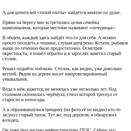
А для ценителей «тихой охоты» найдётся занятие по душе.
Прямо на берегу мне встретилась целая семейка
шампиньонов, которые местные называют «пичурицы».
В общем, каждый здесь найдёт что-то для себя. А можно
просто посидеть в тишине, слушая шум реки. Кстати, рыбаков
выше по течению было предостаточно. Осмотрев
окрестности, я пошёл обратно и в зарослях заметил старый
столик.
Решил подойти поближе. Столик, как видно, уже довольно
ветхий. Рядом на дереве висит импровизированный
умывальник.
Вода в нём, кажется, не менялась уже несколько лет. Над
столиком склонилась черёмуха, ствол которой треснул от
старости и непогоды.
А в образовавшуюся трещину (на фото её не видно) кто-то
засунул старый тапок. Тут же, под деревом, я обнаружил
колодец.
Он тоже был частью инфраструктуры ГРЭС. Сейчас его