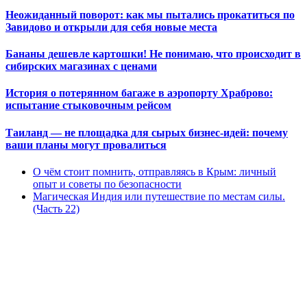
Неожиданный поворот: как мы пытались прокатиться по
Завидово и открыли для себя новые места
Бананы дешевле картошки! Не понимаю, что происходит в
сибирских магазинах с ценами
История о потерянном багаже в аэропорту Храброво:
испытание стыковочным рейсом
Таиланд — не площадка для сырых бизнес-идей: почему
ваши планы могут провалиться
О чём стоит помнить, отправляясь в Крым: личный
опыт и советы по безопасности
Магическая Индия или путешествие по местам силы.
(Часть 22)