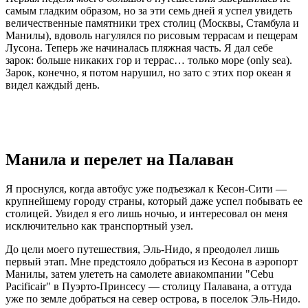
самым гладким образом, но за эти семь дней я успел увидеть
величественные памятники трех столиц (Москвы, Стамбула и
Манилы), вдоволь нагулялся по рисовым террасам и пещерам
Лусона. Теперь же начиналась пляжная часть. Я дал себе
зарок: больше никаких гор и террас… только море (only sea).
Зарок, конечно, я потом нарушил, но зато с этих пор океан я
видел каждый день.
Манила и перелет на Палаван
Я проснулся, когда автобус уже подъезжал к Кесон-Сити —
крупнейшему городу страны, который даже успел побывать ее
столицей. Увидел я его лишь ночью, и интересовал он меня
исключительно как транспортный узел.
До цели моего путешествия, Эль-Нидо, я преодолел лишь
первый этап. Мне предстояло добраться из Кесона в аэропорт
Манилы, затем улететь на самолете авиакомпании "Cebu
Pacificair" в Пуэрто-Принсесу — столицу Палавана, а оттуда
уже по земле добраться на север острова, в поселок Эль-Нидо.