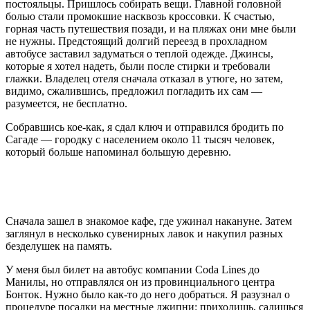
постояльцы. Пришлось собирать вещи. Главной головной
болью стали промокшие насквозь кроссовки. К счастью,
горная часть путешествия позади, и на пляжах они мне были
не нужны. Предстоящий долгий переезд в прохладном
автобусе заставил задуматься о теплой одежде. Джинсы,
которые я хотел надеть, были после стирки и требовали
глажки. Владелец отеля сначала отказал в утюге, но затем,
видимо, сжалившись, предложил погладить их сам —
разумеется, не бесплатно.
Собравшись кое-как, я сдал ключ и отправился бродить по
Сагаде — городку с населением около 11 тысяч человек,
который больше напоминал большую деревню.
Сначала зашел в знакомое кафе, где ужинал накануне. Затем
заглянул в несколько сувенирных лавок и накупил разных
безделушек на память.
У меня был билет на автобус компании Coda Lines до
Манилы, но отправлялся он из провинциального центра
Бонток. Нужно было как-то до него добраться. Я разузнал о
процедуре посадки на местные джипни: приходишь, садишься