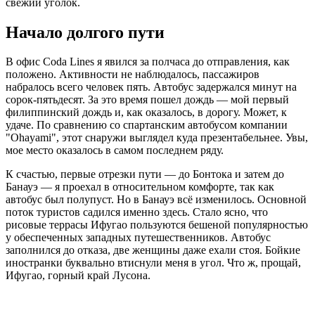
свежий уголок.
Начало долгого пути
В офис Coda Lines я явился за полчаса до отправления, как
положено. Активности не наблюдалось, пассажиров
набралось всего человек пять. Автобус задержался минут на
сорок-пятьдесят. За это время пошел дождь — мой первый
филиппинский дождь и, как оказалось, в дорогу. Может, к
удаче. По сравнению со спартанским автобусом компании
"Ohayami", этот снаружи выглядел куда презентабельнее. Увы,
мое место оказалось в самом последнем ряду.
К счастью, первые отрезки пути — до Бонтока и затем до
Банауэ — я проехал в относительном комфорте, так как
автобус был полупуст. Но в Банауэ всё изменилось. Основной
поток туристов садился именно здесь. Стало ясно, что
рисовые террасы Ифугао пользуются бешеной популярностью
у обеспеченных западных путешественников. Автобус
заполнился до отказа, две женщины даже ехали стоя. Бойкие
иностранки буквально втиснули меня в угол. Что ж, прощай,
Ифугао, горный край Лусона.