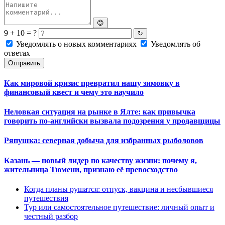
😊
9 + 10 = ?
↻
Уведомлять о новых комментариях
Уведомлять об
ответах
Отправить
Как мировой кризис превратил нашу зимовку в
финансовый квест и чему это научило
Неловкая ситуация на рынке в Ялте: как привычка
говорить по-английски вызвала подозрения у продавщицы
Ряпушка: северная добыча для избранных рыболовов
Казань — новый лидер по качеству жизни: почему я,
жительница Тюмени, признаю её превосходство
Когда планы рушатся: отпуск, вакцина и несбывшиеся
путешествия
Тур или самостоятельное путешествие: личный опыт и
честный разбор