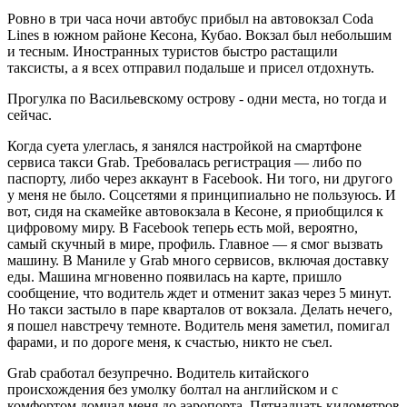
Ровно в три часа ночи автобус прибыл на автовокзал Coda
Lines в южном районе Кесона, Кубао. Вокзал был небольшим
и тесным. Иностранных туристов быстро растащили
таксисты, а я всех отправил подальше и присел отдохнуть.
Прогулка по Васильевскому острову - одни места, но тогда и
сейчас.
Когда суета улеглась, я занялся настройкой на смартфоне
сервиса такси Grab. Требовалась регистрация — либо по
паспорту, либо через аккаунт в Facebook. Ни того, ни другого
у меня не было. Соцсетями я принципиально не пользуюсь. И
вот, сидя на скамейке автовокзала в Кесоне, я приобщился к
цифровому миру. В Facebook теперь есть мой, вероятно,
самый скучный в мире, профиль. Главное — я смог вызвать
машину. В Маниле у Grab много сервисов, включая доставку
еды. Машина мгновенно появилась на карте, пришло
сообщение, что водитель ждет и отменит заказ через 5 минут.
Но такси застыло в паре кварталов от вокзала. Делать нечего,
я пошел навстречу темноте. Водитель меня заметил, помигал
фарами, и по дороге меня, к счастью, никто не съел.
Grab сработал безупречно. Водитель китайского
происхождения без умолку болтал на английском и с
комфортом домчал меня до аэропорта. Пятнадцать километров