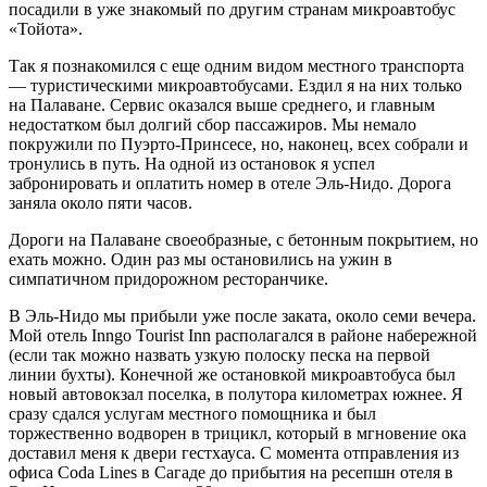
посадили в уже знакомый по другим странам микроавтобус
«Тойота».
Так я познакомился с еще одним видом местного транспорта
— туристическими микроавтобусами. Ездил я на них только
на Палаване. Сервис оказался выше среднего, и главным
недостатком был долгий сбор пассажиров. Мы немало
покружили по Пуэрто-Принсесе, но, наконец, всех собрали и
тронулись в путь. На одной из остановок я успел
забронировать и оплатить номер в отеле Эль-Нидо. Дорога
заняла около пяти часов.
Дороги на Палаване своеобразные, с бетонным покрытием, но
ехать можно. Один раз мы остановились на ужин в
симпатичном придорожном ресторанчике.
В Эль-Нидо мы прибыли уже после заката, около семи вечера.
Мой отель Inngo Tourist Inn располагался в районе набережной
(если так можно назвать узкую полоску песка на первой
линии бухты). Конечной же остановкой микроавтобуса был
новый автовокзал поселка, в полутора километрах южнее. Я
сразу сдался услугам местного помощника и был
торжественно водворен в трицикл, который в мгновение ока
доставил меня к двери гестхауса. С момента отправления из
офиса Coda Lines в Сагаде до прибытия на ресепшн отеля в