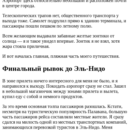
Аэропорт здесь относительно небольшой и расположен почти
в центре города.
Телескопических трапов нет, общественного транспорта у
выхода тоже. Самолет подрулил прямо к зданию терминала, и
пассажиры пошли пешком по летному полю.
Всем желающим выдавали забавные желтые зонтики от
солнца — я и такое увидел впервые. Зонтик я не взял, хотя
жара стояла приличная.
И вот началась главная, пляжная часть моего путешествия.
Финальный рывок до Эль-Нидо
В зоне прилета ничего интересного для меня не было, и я
направился к выходу. Покидать аэропорт сразу не стал. Зашел
в небольшой магазинчик между зонами прилета и вылета,
купил еду с собой и немного продуктов.
За это время основная толпа пассажиров разошлась. Кстати,
несмотря на туристическую популярность Палавана, большую
часть пассажиров рейса составляли местные жители. Я сразу
сдался на милость одной из местных транспортных компаний,
занимающихся перевозкой туристов в Эль-Нидо. Меня