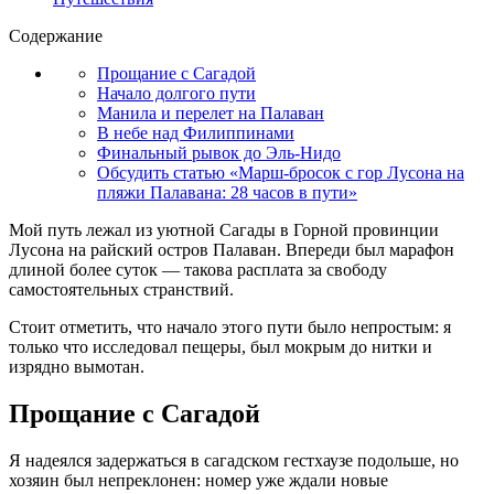
Содержание
Прощание с Сагадой
Начало долгого пути
Манила и перелет на Палаван
В небе над Филиппинами
Финальный рывок до Эль-Нидо
Обсудить статью «Марш-бросок с гор Лусона на
пляжи Палавана: 28 часов в пути»
Мой путь лежал из уютной Сагады в Горной провинции
Лусона на райский остров Палаван. Впереди был марафон
длиной более суток — такова расплата за свободу
самостоятельных странствий.
Стоит отметить, что начало этого пути было непростым: я
только что исследовал пещеры, был мокрым до нитки и
изрядно вымотан.
Прощание с Сагадой
Я надеялся задержаться в сагадском гестхаузе подольше, но
хозяин был непреклонен: номер уже ждали новые