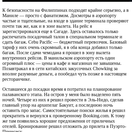
К безопасности на Филиппинах подходят крайне серьезно, а в
Маниле — просто с фанатизмом. Досмотры в аэропорту
частые и тщательные, на входе в здание терминала проверяют
почти так же, как и в зоне вылета. На рейс я
зарегистрировался еще в Сагаде. Здесь оставалось только
распечатать посадочный талон в специальном терминале и
сдать багаж. Cebu Pacific — бюджетный перевозчик. Базовый
тариф у них очень скромный, я в оба конца добавил только
багаж. После сдачи чемодана я прошел в зону вылета
внутренних рейсов. В манильском аэропорту есть один
огромный плюс — цены в кафе и магазинах не завышены.
Позавтракал я в сети китайских закусочных Chowking за
вполне разумные деньги, а пообедал чуть позже в настоящем
ресторанчике.
Оставшееся до посадки время я потратил на планирование
палаванского этапа. На остров у меня было выделено пять
ночей. Четыре из них я решил провести в Эль-Нидо, сделав
главный упор на архипелаг Бакуит, а последнюю ночь
оставить про запас. Самостоятельные поиски жилья я решил
прекратить и вернулся к проверенному Booking.com. К тому
же там появились хорошие предложения от приличных
отелей. Бронирование решил отложить до прилета в Пуэрто-
Принсесу.