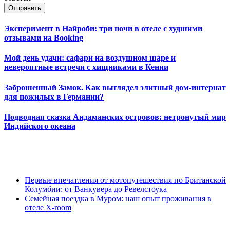
Отправить
Эксперимент в Найроби: три ночи в отеле с худшими
отзывами на Booking
Мой день удачи: сафари на воздушном шаре и
невероятные встречи с хищниками в Кении
Заброшенный Замок. Как выглядел элитный дом-интернат
для пожилых в Германии?
Подводная сказка Андаманских островов: нетронутый мир
Индийского океана
Первые впечатления от мотопутешествия по Британской
Колумбии: от Ванкувера до Ревелстоука
Семейная поездка в Муром: наш опыт проживания в
отеле X-room