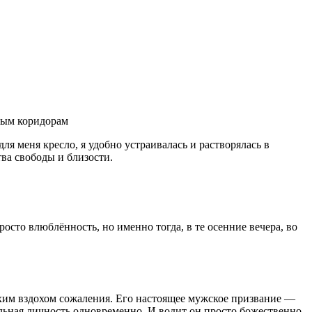
ным коридорам
я меня кресло, я удобно устраивалась и растворялась в
тва свободы и близости.
осто влюблённость, но именно тогда, в те осенние вечера, во
ихим вздохом сожаления. Его настоящее мужское призвание —
льная личность одновременно. И водит он просто божественно.