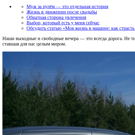
Муж за рулём — это отдельная история
Жизнь в движении после свадьбы
Обратная сторона увлечения
Выбор, который есть у меня сейчас
Обсудить статью «Моя жизнь в машине: как страсть
Наши выходные и свободные вечера — это всегда дорога. Не тих
ставшая для нас целым миром.