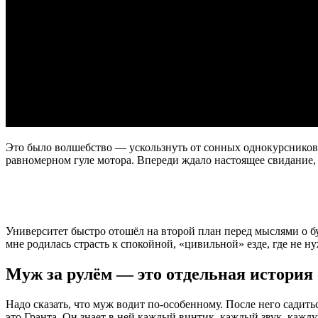
Это было волшебство — ускользнуть от сонных однокурсников в 
равномерном гуле мотора. Впереди ждало настоящее свидание, а
Университет быстро отошёл на второй план перед мыслями о буд
мне родилась страсть к спокойной, «цивильной» езде, где не н
Муж за рулём — это отдельная история
Надо сказать, что муж водит по-особенному. После него садит
это Гранта. Он знает в ней каждый винтик, каждый звук, каж