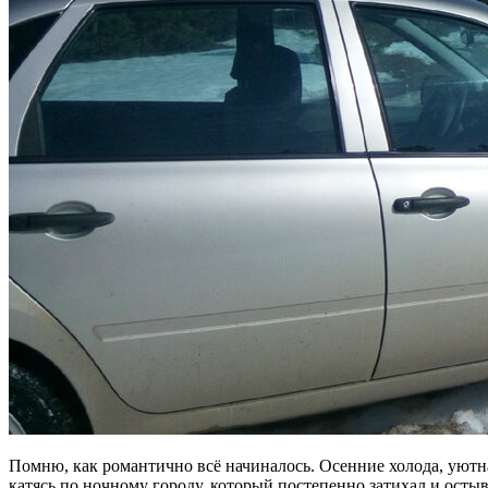
Помню, как романтично всё начиналось. Осенние холода, уютная
катясь по ночному городу, который постепенно затихал и остыв