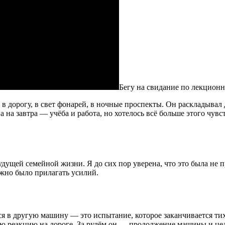
Бегу на свидание по лекцион
дорогу, в свет фонарей, в ночные проспекты. Он раскладывал дл
 на завтра — учёба и работа, но хотелось всё больше этого чувс
ущей семейной жизни. Я до сих пор уверена, что это была не пр
ужно было прилагать усилий.
ься в другую машину — это испытание, которое заканчивается т
дую реакцию на дороге. За рулём он — продолжение машины и це