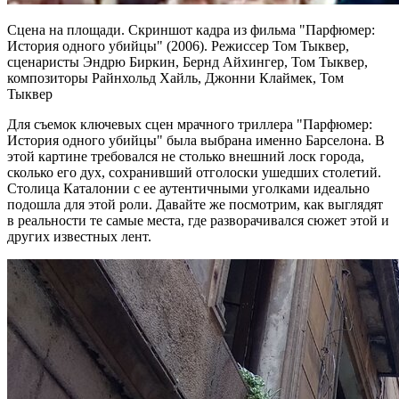
Сцена на площади. Скриншот кадра из фильма "Парфюмер:
История одного убийцы" (2006). Режиссер Том Тыквер,
сценаристы Эндрю Биркин, Бернд Айхингер, Том Тыквер,
композиторы Райнхольд Хайль, Джонни Клаймек, Том
Тыквер
Для съемок ключевых сцен мрачного триллера "Парфюмер:
История одного убийцы" была выбрана именно Барселона. В
этой картине требовался не столько внешний лоск города,
сколько его дух, сохранивший отголоски ушедших столетий.
Столица Каталонии с ее аутентичными уголками идеально
подошла для этой роли. Давайте же посмотрим, как выглядят
в реальности те самые места, где разворачивался сюжет этой и
других известных лент.