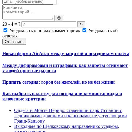
😊
20 - 4 = ?
↻
Уведомлять о новых комментариях
Уведомлять об
ответах
Отправить
Новая форма AirAsia: между защитой и праздником полёта
Между дифирамбами и штрафами: как запреты отнимают
у людей простые радости
Припять сегодня: город без жителей, но не без жизни
Как выбрать палатку для похода или кемпинга: виды и
ключевые критерии
Ордеса-и-Монте-Перидо: старейший парк Испании с
ледниковыми долинами и каньонами, не уступающими
Гранд-Каньону
Выходные по Щелковскому направлению: усадьбы,
храмы и космос