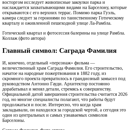
восторгом исследует живописные закоулки парка и
наслаждается захватывающими видами на Барселону, которые
открываются с его верхних террас. Помимо парка Гуэль,
камера следует за героинями по таинственному Готическому
кварталу и оживленной пешеходной улице Ла-Рамбла.
Готический квартал и фотосессия балерины на улице Рамбла.
Коллаж (фото автора)
Главный символ: Саграда Фамилия
И, конечно, отдельный «персонаж» фильма —
величественный храм Саграда Фамилия. Его строительство,
начатое на народные пожертвования в 1882 году, из
скромного проекта превратилось в грандиозный замысел под
руководством Антонио Гауди. Архитектор постоянно
дорабатывал и менял детали, стремясь к совершенству.
Официальной датой завершения строительства считается 2026
год, но многие специалисты полагают, что работы будут
продолжаться и после. Интересно, что когда храм
закладывали, он находился за городской чертой, а сегодня это
один из центральных и самых узнаваемых символов
Барселоны.