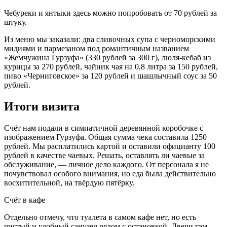
Чебуреки и янтыки здесь можно попробовать от 70 рублей за
штуку.
Из меню мы заказали: два сливочных супа с черноморскими
мидиями и пармезаном под романтичным названием
«Жемчужина Гурзуфа» (330 рублей за 300 г), люля-кебаб из
курицы за 270 рублей, чайник чая на 0,8 литра за 150 рублей,
пиво «Черниговское» за 120 рублей и шашлычный соус за 50
рублей.
Итоги визита
Счёт нам подали в симпатичной деревянной коробочке с
изображением Гурзуфа. Общая сумма чека составила 1250
рублей. Мы расплатились картой и оставили официанту 100
рублей в качестве чаевых. Решать, оставлять ли чаевые за
обслуживание, — личное дело каждого. От персонала я не
почувствовал особого внимания, но еда была действительно
восхитительной, на твёрдую пятёрку.
Счёт в кафе
Отдельно отмечу, что туалета в самом кафе нет, но есть
чистый и удобный санузел рядом с остановкой. Двери там