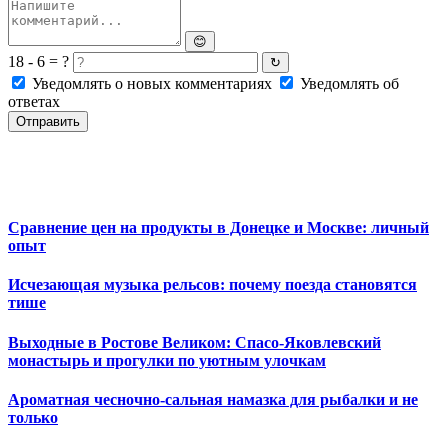
😊
18 - 6 = ?
↻
Уведомлять о новых комментариях
Уведомлять об
ответах
Отправить
Сравнение цен на продукты в Донецке и Москве: личный
опыт
Исчезающая музыка рельсов: почему поезда становятся
тише
Выходные в Ростове Великом: Спасо-Яковлевский
монастырь и прогулки по уютным улочкам
Ароматная чесночно-сальная намазка для рыбалки и не
только