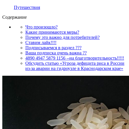
Путешествия
Содержание
Что произошло?
Какие принимаются меры?
Почему это важно для потребителей?
Ставим лайк!!!!
Подписываемся в раздел ???
Ваша подписка очень важна ??
4890 4947 5879 1156 --на благотворительность!!!!!
Обсудить статью «Угроза дефицита риса в России
из-за аварии на гидроузле в Краснодарском крае»