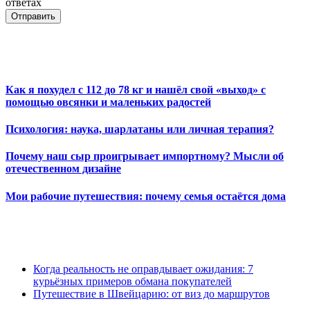
ответах
Отправить
Как я похудел с 112 до 78 кг и нашёл свой «выход» с
помощью овсянки и маленьких радостей
Психология: наука, шарлатаны или личная терапия?
Почему наш сыр проигрывает импортному? Мысли об
отечественном дизайне
Мои рабочие путешествия: почему семья остаётся дома
Когда реальность не оправдывает ожидания: 7
курьёзных примеров обмана покупателей
Путешествие в Швейцарию: от виз до маршрутов