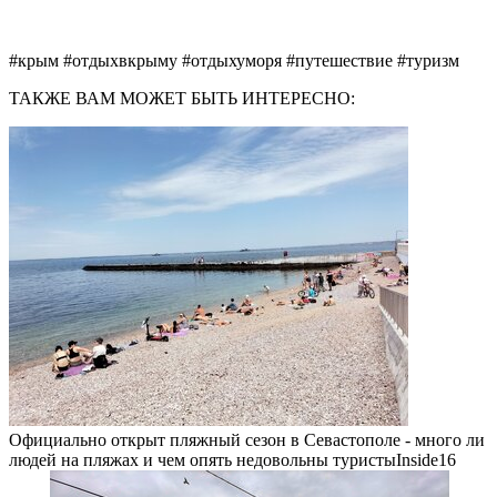
#крым #отдыхвкрыму #отдыхуморя #путешествие #туризм
ТАКЖЕ ВАМ МОЖЕТ БЫТЬ ИНТЕРЕСНО:
Официально открыт пляжный сезон в Севастополе - много ли
людей на пляжах и чем опять недовольны туристыInside16