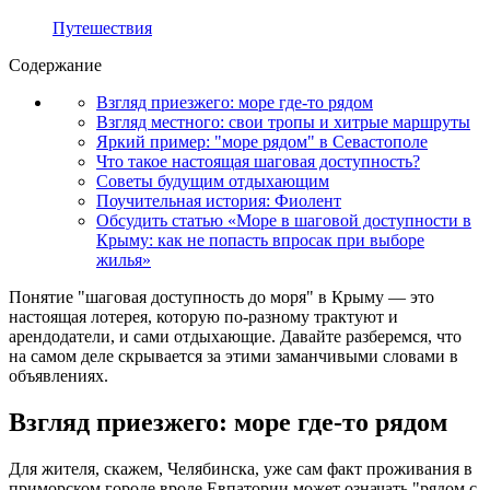
Путешествия
Содержание
Взгляд приезжего: море где-то рядом
Взгляд местного: свои тропы и хитрые маршруты
Яркий пример: "море рядом" в Севастополе
Что такое настоящая шаговая доступность?
Советы будущим отдыхающим
Поучительная история: Фиолент
Обсудить статью «Море в шаговой доступности в
Крыму: как не попасть впросак при выборе
жилья»
Понятие "шаговая доступность до моря" в Крыму — это
настоящая лотерея, которую по-разному трактуют и
арендодатели, и сами отдыхающие. Давайте разберемся, что
на самом деле скрывается за этими заманчивыми словами в
объявлениях.
Взгляд приезжего: море где-то рядом
Для жителя, скажем, Челябинска, уже сам факт проживания в
приморском городе вроде Евпатории может означать "рядом с