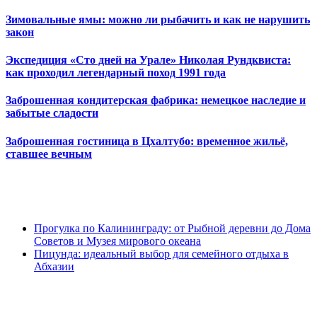
Зимовальные ямы: можно ли рыбачить и как не нарушить
закон
Экспедиция «Сто дней на Урале» Николая Рундквиста:
как проходил легендарный поход 1991 года
Заброшенная кондитерская фабрика: немецкое наследие и
забытые сладости
Заброшенная гостиница в Цхалтубо: временное жильё,
ставшее вечным
Прогулка по Калининграду: от Рыбной деревни до Дома
Советов и Музея мирового океана
Пицунда: идеальный выбор для семейного отдыха в
Абхазии