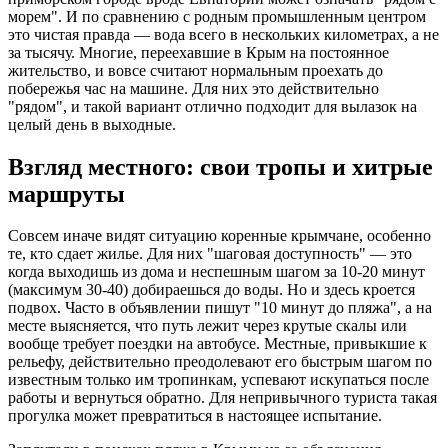
морем". И по сравнению с родным промышленным центром
это чистая правда — вода всего в нескольких километрах, а не
за тысячу. Многие, переехавшие в Крым на постоянное
жительство, и вовсе считают нормальным проехать до
побережья час на машине. Для них это действительно
"рядом", и такой вариант отлично подходит для вылазок на
целый день в выходные.
Взгляд местного: свои тропы и хитрые
маршруты
Совсем иначе видят ситуацию коренные крымчане, особенно
те, кто сдает жилье. Для них "шаговая доступность" — это
когда выходишь из дома и неспешным шагом за 10-20 минут
(максимум 30-40) добираешься до воды. Но и здесь кроется
подвох. Часто в объявлении пишут "10 минут до пляжа", а на
месте выясняется, что путь лежит через крутые скалы или
вообще требует поездки на автобусе. Местные, привыкшие к
рельефу, действительно преодолевают его быстрым шагом по
известным только им тропинкам, успевают искупаться после
работы и вернуться обратно. Для непривычного туриста такая
прогулка может превратиться в настоящее испытание.