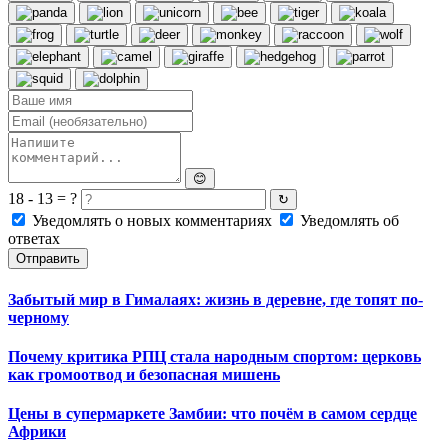
😊
18 - 13 = ?
↻
Уведомлять о новых комментариях
Уведомлять об
ответах
Отправить
Забытый мир в Гималаях: жизнь в деревне, где топят по-
черному
Почему критика РПЦ стала народным спортом: церковь
как громоотвод и безопасная мишень
Цены в супермаркете Замбии: что почём в самом сердце
Африки