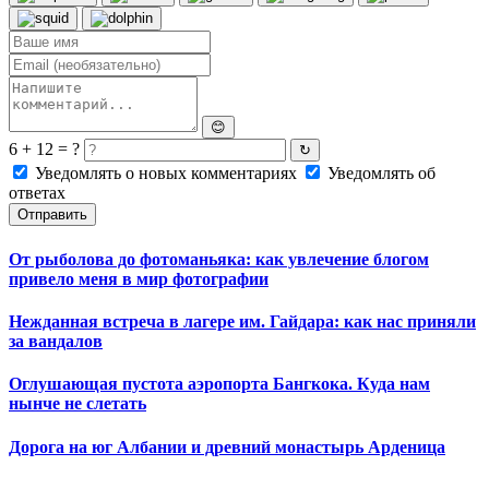
😊
6 + 12 = ?
↻
Уведомлять о новых комментариях
Уведомлять об
ответах
Отправить
От рыболова до фотоманьяка: как увлечение блогом
привело меня в мир фотографии
Нежданная встреча в лагере им. Гайдара: как нас приняли
за вандалов
Оглушающая пустота аэропорта Бангкока. Куда нам
нынче не слетать
Дорога на юг Албании и древний монастырь Арденица