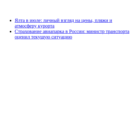
Ялта в июле: личный взгляд на цены, пляжи и
атмосферу курорта
Страхование авиапарка в России: министр транспорта
оценил текущую ситуацию