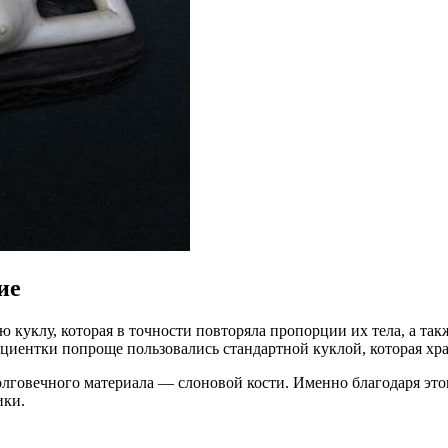
ие
уклу, которая в точности повторяла пропорции их тела, а такж
циентки попроще пользовались стандартной куклой, которая хран
олговечного материала — слоновой кости. Именно благодаря эт
ики.