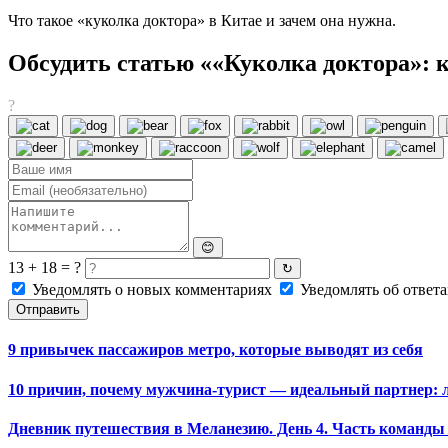
Что такое «куколка доктора» в Китае и зачем она нужна.
Обсудить статью ««Куколка доктора»: к
?
😊
13 + 18 = ?
↻
Уведомлять о новых комментариях
Уведомлять об ответа
Отправить
9 привычек пассажиров метро, которые выводят из себя
10 причин, почему мужчина-турист — идеальный партнер:
Дневник путешествия в Меланезию. День 4. Часть команды 