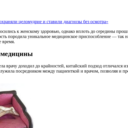
сохраняли целомудрие и ставили диагнозы без осмотра»
сились к женскому здоровью, однако вплоть до середины прошл
ость породила уникальное медицинское приспособление — так н
 время.
й медицины
тела врачу доходил до крайностей, китайский подход отличался
 служила посредником между пациенткой и врачом, позволяя и пр