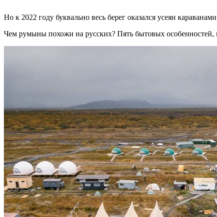
Но к 2022 году буквально весь берег оказался усеян караванам
Чем румыны похожи на русских? Пять бытовых особенностей, к