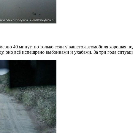
ерно 40 минут, но только если у вашего автомобиля хорошая под
ду, оно всё испещрено выбоинами и ухабами. За три года ситуац