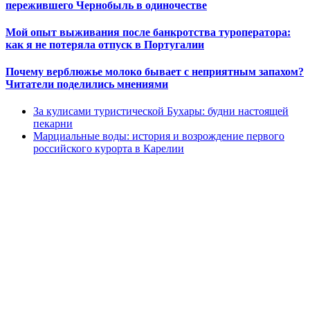
пережившего Чернобыль в одиночестве
Мой опыт выживания после банкротства туроператора:
как я не потеряла отпуск в Португалии
Почему верблюжье молоко бывает с неприятным запахом?
Читатели поделились мнениями
За кулисами туристической Бухары: будни настоящей
пекарни
Марциальные воды: история и возрождение первого
российского курорта в Карелии