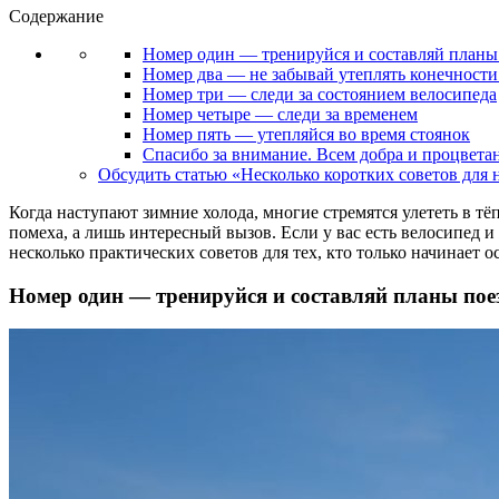
Содержание
Номер один — тренируйся и составляй планы
Номер два — не забывай утеплять конечности 
Номер три — следи за состоянием велосипеда
Номер четыре — следи за временем
Номер пять — утепляйся во время стоянок
Спасибо за внимание. Всем добра и процвета
Обсудить статью «Несколько коротких советов для 
Когда наступают зимние холода, многие стремятся улететь в тё
помеха, а лишь интересный вызов. Если у вас есть велосипед и
несколько практических советов для тех, кто только начинает 
Номер один — тренируйся и составляй планы пое