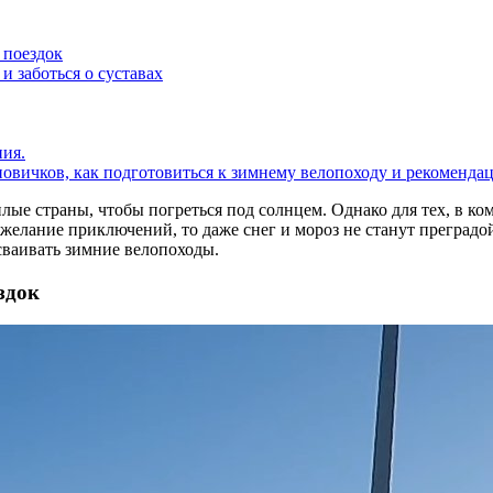
 поездок
и заботься о суставах
ния.
новичков, как подготовиться к зимнему велопоходу и рекомендац
плые страны, чтобы погреться под солнцем. Однако для тех, в к
 желание приключений, то даже снег и мороз не станут преградо
осваивать зимние велопоходы.
здок