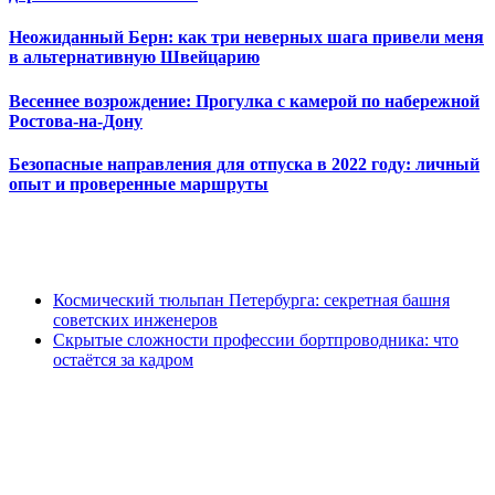
Неожиданный Берн: как три неверных шага привели меня
в альтернативную Швейцарию
Весеннее возрождение: Прогулка с камерой по набережной
Ростова-на-Дону
Безопасные направления для отпуска в 2022 году: личный
опыт и проверенные маршруты
Космический тюльпан Петербурга: секретная башня
советских инженеров
Скрытые сложности профессии бортпроводника: что
остаётся за кадром