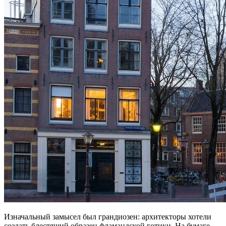
Изначальный замысел был грандиозен: архитекторы хотели
создать блестящий образец фламандской готики. На бумаге