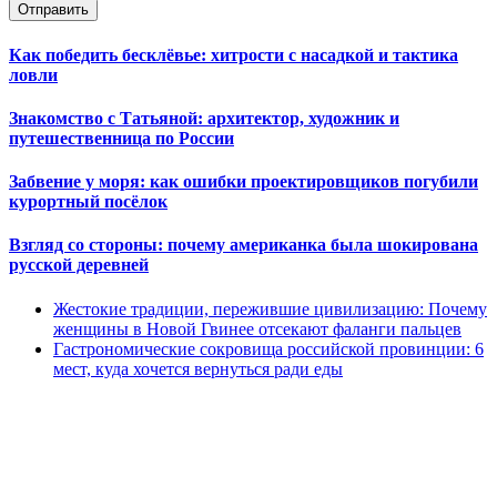
Отправить
Как победить бесклёвье: хитрости с насадкой и тактика
ловли
Знакомство с Татьяной: архитектор, художник и
путешественница по России
Забвение у моря: как ошибки проектировщиков погубили
курортный посёлок
Взгляд со стороны: почему американка была шокирована
русской деревней
Жестокие традиции, пережившие цивилизацию: Почему
женщины в Новой Гвинее отсекают фаланги пальцев
Гастрономические сокровища российской провинции: 6
мест, куда хочется вернуться ради еды